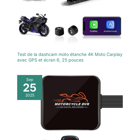
Test de la dashcam moto étanche 4K Moto Carplay
avec GPS et écran 6, 25 pouces
Sep
25
2025