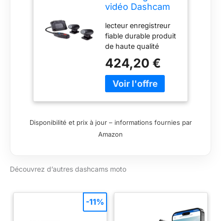
vidéo Dashcam
WiFi avec 2
lecteur enregistreur
Cameras Special
fiable durable produit
Moto MiVue
de haute qualité
M760D
424,20 €
Disponibilité et prix à jour – informations fournies par
Amazon
Découvrez d’autres dashcams moto
-11%