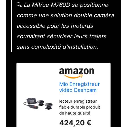
🔍
La MiVue M760D se positionne
comme une solution double caméra
accessible pour les motards
souhaitant sécuriser leurs trajets
sans complexité d’installation.
Mio Enregistreur
vidéo Dashcam
WiFi avec 2
lecteur enregistreur
Cameras Special
fiable durable produit
Moto MiVue
de haute qualité
M760D
424,20 €