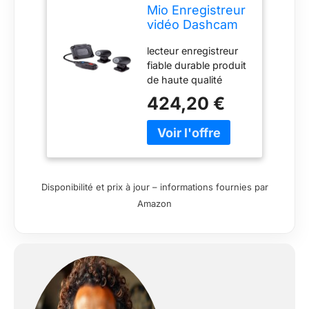
Mio Enregistreur
vidéo Dashcam
WiFi avec 2
lecteur enregistreur
Cameras Special
fiable durable produit
Moto MiVue
de haute qualité
M760D
424,20 €
Disponibilité et prix à jour – informations fournies par
Amazon