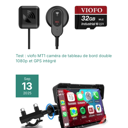
【Garantie et service】Nous
garantissons un an de garantie
pour chaque produit VSYSTO et
un service après-vente très
réactif pour vous assurer que
vous obtenez le meilleur
produit. Veuillez contacter
directement notre équipe après-
vente si vous avez un problème,
nous vous répondrons dans les
24 heures et vous fournirons
des conseils utiles.
Test : viofo MT1 caméra de tableau de bord double
1080p et GPS intégré
Sep
13
2025