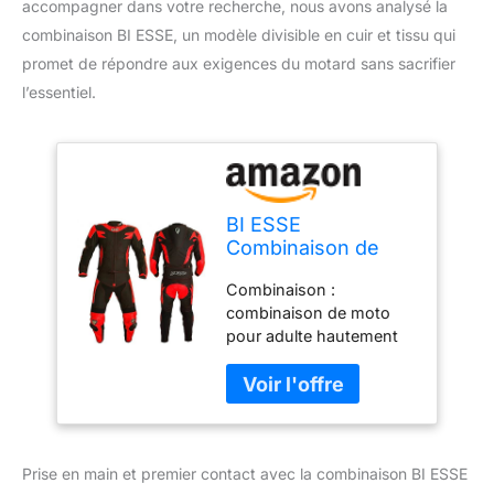
accompagner dans votre recherche, nous avons analysé la
combinaison BI ESSE, un modèle divisible en cuir et tissu qui
promet de répondre aux exigences du motard sans sacrifier
l’essentiel.
BI ESSE
Combinaison de
moto pour adulte
Combinaison :
en cuir et tissu,
combinaison de moto
divisible en 2
pour adulte hautement
pièces veste et
professionnelle Design :
pantalon, réglable
combinaison divisible et
(Noir/Rouge, L)
réglable (veste et
pantalon) Matière : cuir
de vachette (1,3 - 1,4
Prise en main et premier contact avec la combinaison BI ESSE
mm) et tissu