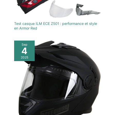
Test casque ILM ECE Z501 : performance et style
en Armor Red
Sep
4
2025