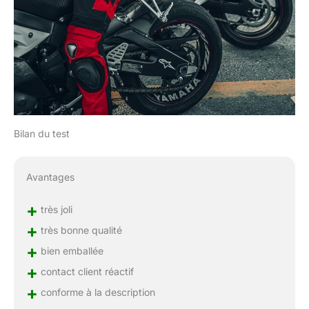
Bilan du test
Avantages
+
très joli
+
très bonne qualité
+
bien emballée
+
contact client réactif
+
conforme à la description