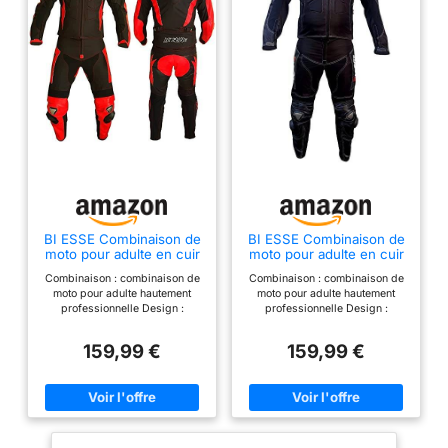
BI ESSE Combinaison de
BI ESSE Combinaison de
moto pour adulte en cuir
moto pour adulte en cuir
et tissu, divisible en 2
et tissu, divisible en 2
Combinaison : combinaison de
Combinaison : combinaison de
pièces veste et pantalon,
pièces veste et pantalon,
moto pour adulte hautement
moto pour adulte hautement
réglable (Noir/Rouge, S)
réglable (Noir, XL)
professionnelle Design :
professionnelle Design :
combinaison divisible et
combinaison divisible et
réglable (veste et pantalon)
réglable (veste et pantalon)
159,99 €
159,99 €
Matière : cuir de vachette (1,3 -
Matière : cuir de vachette (1,3 -
1,4 mm) et tissu
1,4 mm) et tissu