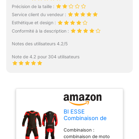
Précision de la taille :
Service client du vendeur :
Esthétique et design :
Conformité à la description :
Notes des utilisateurs 4.2/5
Note de 4.2 pour 304 utilisateurs
BI ESSE
Combinaison de
moto pour adulte
Combinaison :
en cuir et tissu,
combinaison de moto
divisible en 2