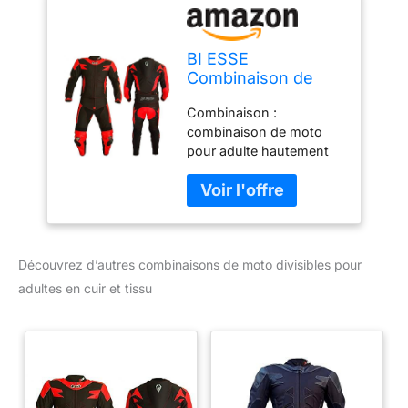
BI ESSE
Combinaison de
moto pour adulte
Combinaison :
en cuir et tissu,
combinaison de moto
divisible en 2
pour adulte hautement
pièces veste et
professionnelle Design :
pantalon, réglable
combinaison divisible et
(Noir/Rouge, L)
réglable (veste et
pantalon) Matière : cuir
de vachette (1,3 - 1,4
Découvrez d’autres combinaisons de moto divisibles pour
mm) et tissu
adultes en cuir et tissu