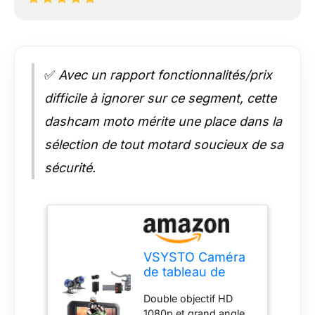
✅
Avec un rapport fonctionnalités/prix
difficile à ignorer sur ce segment, cette
dashcam moto mérite une place dans la
sélection de tout motard soucieux de sa
sécurité.
VSYSTO Caméra
de tableau de
bord pour moto,
Double objectif HD
grand angle de
1080p et grand angle