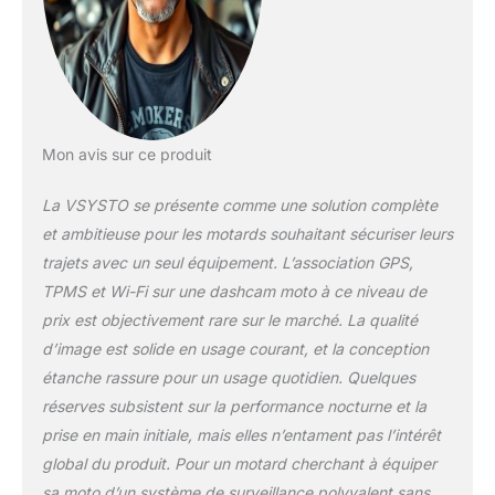
temps réel,
l'enregistrement du
kilométrage, la
température, l'heure,
l'utilisation de l'écran
partagé, de l'image
dans l'image, l'aide à la
Mon avis sur ce produit
marche arrière, l'arrêt
automatique du
La VSYSTO se présente comme une solution complète
stationnement et
et ambitieuse pour les motards souhaitant sécuriser leurs
d'autres fonctions
trajets avec un seul équipement. L’association GPS,
pour vous apporter
une bonne expérience
TPMS et Wi-Fi sur une dashcam moto à ce niveau de
de conduite Sécurité
prix est objectivement rare sur le marché. La qualité
TPMS + suivi GPS : la
d’image est solide en usage courant, et la conception
caméra embarquée
étanche rassure pour un usage quotidien. Quelques
pour moto dispose
réserves subsistent sur la performance nocturne et la
d'un système de
surveillance de la
prise en main initiale, mais elles n’entament pas l’intérêt
pression des pneus
global du produit. Pour un motard cherchant à équiper
(TPMS) pour alerter la
sa moto d’un système de surveillance polyvalent sans