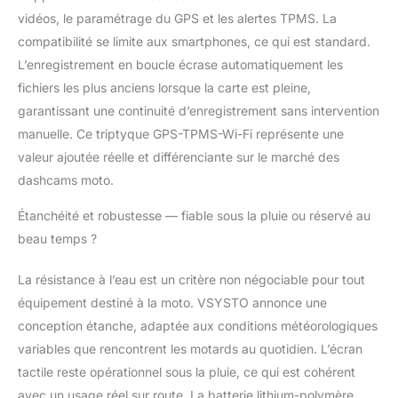
aperçu/téléchargement
vidéos, le paramétrage du GPS et les alertes TPMS. La
instantané des vidéos
compatibilité se limite aux smartphones, ce qui est standard.
sur smartphone via
L’enregistrement en boucle écrase automatiquement les
une application dédiée
fichiers les plus anciens lorsque la carte est pleine,
(compatible
iOS/Android)
garantissant une continuité d’enregistrement sans intervention
manuelle. Ce triptyque GPS-TPMS-Wi-Fi représente une
valeur ajoutée réelle et différenciante sur le marché des
dashcams moto.
Étanchéité et robustesse — fiable sous la pluie ou réservé au
beau temps ?
La résistance à l’eau est un critère non négociable pour tout
équipement destiné à la moto. VSYSTO annonce une
conception étanche, adaptée aux conditions météorologiques
variables que rencontrent les motards au quotidien. L’écran
tactile reste opérationnel sous la pluie, ce qui est cohérent
avec un usage réel sur route. La batterie lithium-polymère