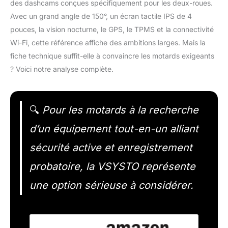
des dashcams conçues spécifiquement pour les deux-roues.
Avec un grand angle de 150°, un écran tactile IPS de 4
pouces, la vision nocturne, le GPS, le TPMS et la connectivité
Wi-Fi, cette référence affiche des ambitions larges. Mais la
fiche technique suffit-elle à convaincre les motards exigeants
? Voici notre analyse complète.
🔍
Pour les motards à la recherche
d’un équipement tout-en-un alliant
sécurité active et enregistrement
probatoire, la VSYSTO représente
une option sérieuse à considérer.