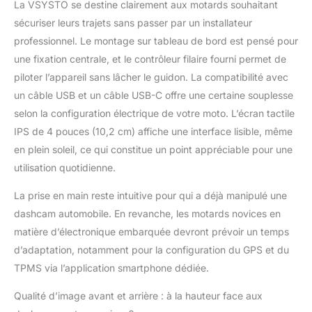
La VSYSTO se destine clairement aux motards souhaitant
10,2 cm (800 x 480)
sécuriser leurs trajets sans passer par un installateur
est connecté au Wi-Fi
pour un enregistrement
professionnel. Le montage sur tableau de bord est pensé pour
en temps réel,
une fixation centrale, et le contrôleur filaire fourni permet de
l'enregistrement du
piloter l’appareil sans lâcher le guidon. La compatibilité avec
kilométrage, la
un câble USB et un câble USB-C offre une certaine souplesse
température, l'heure,
l'utilisation de l'écran
selon la configuration électrique de votre moto. L’écran tactile
partagé, de l'image
IPS de 4 pouces (10,2 cm) affiche une interface lisible, même
dans l'image, l'aide à la
en plein soleil, ce qui constitue un point appréciable pour une
marche arrière, l'arrêt
utilisation quotidienne.
automatique du
stationnement et
La prise en main reste intuitive pour qui a déjà manipulé une
d'autres fonctions pour
dashcam automobile. En revanche, les motards novices en
vous apporter une
bonne expérience de
matière d’électronique embarquée devront prévoir un temps
conduite Sécurité
d’adaptation, notamment pour la configuration du GPS et du
TPMS + suivi GPS : la
TPMS via l’application smartphone dédiée.
caméra embarquée
pour moto dispose
Qualité d’image avant et arrière : à la hauteur face aux
d'un système de