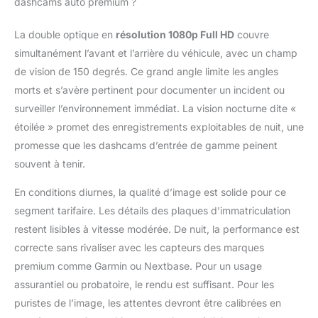
dashcams auto premium ?
surveillance de la
pression des pneus
La double optique en
résolution 1080p Full HD
couvre
(TPMS) pour alerter la
pression et la
simultanément l’avant et l’arrière du véhicule, avec un champ
température anormales
de vision de 150 degrés. Ce grand angle limite les angles
grâce à des
morts et s’avère pertinent pour documenter un incident ou
avertissements à
surveiller l’environnement immédiat. La vision nocturne dite «
l'écran, et le GPS peut
enregistrer la vitesse et
étoilée » promet des enregistrements exploitables de nuit, une
l'itinéraire pour
promesse que les dashcams d’entrée de gamme peinent
l'enregistrement du
souvent à tenir.
voyage 【Entièrement
étanche + deux
En conditions diurnes, la qualité d’image est solide pour ce
méthodes de
segment tarifaire. Les détails des plaques d’immatriculation
chargement】La
restent lisibles à vitesse modérée. De nuit, la performance est
caméra de tableau de
bord de moto IP67
correcte sans rivaliser avec les capteurs des marques
étanche résiste aux
premium comme Garmin ou Nextbase. Pour un usage
fortes pluies/
assurantiel ou probatoire, le rendu est suffisant. Pour les
éclaboussures de
puristes de l’image, les attentes devront être calibrées en
boue, avec contrôleur