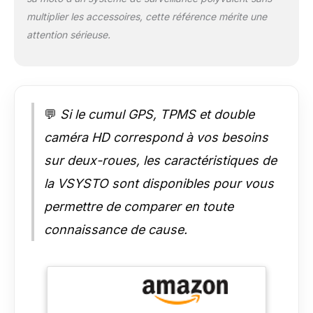
pression et la
multiplier les accessoires, cette référence mérite une
température anormales
grâce à des
attention sérieuse.
avertissements à
l'écran, et le GPS peut
enregistrer la vitesse et
l'itinéraire pour
l'enregistrement du
💬
Si le cumul GPS, TPMS et double
voyage 【Entièrement
étanche + deux
caméra HD correspond à vos besoins
méthodes de
sur deux-roues, les caractéristiques de
chargement】La
caméra de tableau de
la VSYSTO sont disponibles pour vous
bord de moto IP67
permettre de comparer en toute
étanche résiste aux
fortes pluies/
connaissance de cause.
éclaboussures de
boue, avec contrôleur
ergonomique sans fil
pour un
fonctionnement à un
seul gant des