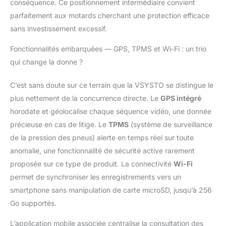
ergonomique sans fil
conséquence. Ce positionnement intermédiaire convient
pour un
parfaitement aux motards cherchant une protection efficace
fonctionnement à un
sans investissement excessif.
seul gant des fonctions
d'enregistrement/aide
Fonctionnalités embarquées — GPS, TPMS et Wi-Fi : un trio
de sauvegarde.
qui change la donne ?
Comprend un support
d'amortisseur en forme
C’est sans doute sur ce terrain que la VSYSTO se distingue le
de U et deux méthodes
de charge (câble USB
plus nettement de la concurrence directe. Le
GPS intégré
et câble de type C)
horodate et géolocalise chaque séquence vidéo, une donnée
Enregistrement en
précieuse en cas de litige. Le
TPMS
(système de surveillance
boucle et
de la pression des pneus) alerte en temps réel sur toute
synchronisation WiFi :
cet enregistreur de
anomalie, une fonctionnalité de sécurité active rarement
conduite de moto
proposée sur ce type de produit. La connectivité
Wi-Fi
prend en charge 256
permet de synchroniser les enregistrements vers un
Go de stockage
smartphone sans manipulation de carte microSD, jusqu’à 256
maximum avec
verrouillage d'urgence
Go supportés.
activé par collision,
avec WiFi pour
L’application mobile associée centralise la consultation des