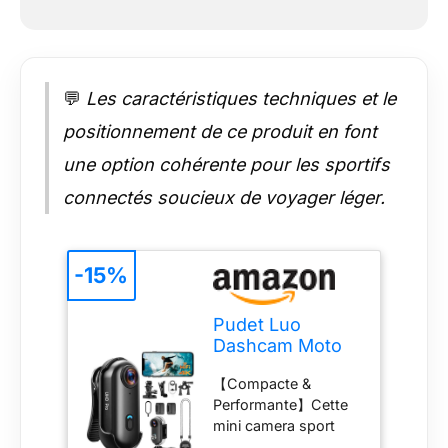
【Étanche 30M】Un
boîtier étanche
professionnel (30m
de profondeur) est
💬
Les caractéristiques techniques et le
inclus avec la mini
camera action —
positionnement de ce produit en font
aucun achat
supplémentaire
une option cohérente pour les sportifs
nécessaire. Plusieurs
connectés soucieux de voyager léger.
supports sont prévus
pour la plongée, le
cyclisme et la
randonnée,
-15%
garantissant des
enregistrements sans
Pudet Luo
souci dans tous les
Dashcam Moto
environnements.
4K WiFi Grand
【Autonomie
【Compacte &
Angle, Mini
étendue &
Performante】Cette
Camera Sport
Performance stable】
mini camera sport
Étanche
La batterie haute
WiFi étanche de la