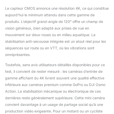
(30m de profondeur)
Le capteur CMOS annonce une résolution 4K, ce qui constitue
est inclus avec la mini
aujourd’hui le minimum attendu dans cette gamme de
camera action — aucun
achat supplémentaire
produits. L’objectif grand-angle de 120° offre un champ de
nécessaire. Plusieurs
vision généreux, bien adapté aux prises de vue en
supports sont prévus
mouvement sur deux-roues ou en milieu aquatique. La
pour la plongée, le
stabilisation anti-secousse intégrée est un atout réel pour les
cyclisme et la
randonnée,
séquences sur route ou en VTT, où les vibrations sont
garantissant des
omniprésentes.
enregistrements sans
souci dans tous les
Toutefois, sans avis utilisateurs détaillés disponibles pour ce
environnements.
test, il convient de rester mesuré : les caméras d’entrée de
【Autonomie étendue
gamme affichant du 4K livrent souvent une qualité effective
& Performance stable】
inférieure aux caméras premium comme GoPro ou DJI Osmo
La batterie haute
capacité de la mini
Action. La stabilisation mécanique ou électronique de ces
caméra sportoffre 140
dernières reste généralement supérieure. Cette mini caméra
minutes d'autonomie
convient davantage à un usage de partage social qu’à une
(1080P) ou 95 minutes
production vidéo exigeante. Pour un motard ou un cycliste
en 4K. Un