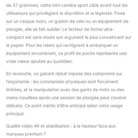
voyages et l'aventure.
de 37 grammes, cette mini caméra sport cible avant tout les
【Grand-angle 4K &
utilisateurs qui privilégient la discrétion et la légèreté. Fixée
Liberté sans fil】Le WiFi
intégré de la action
sur un casque moto, un guidon de vélo ou un équipement de
cam 4K permet une
plongée, elle se fait oublier. Le facteur de forme ultra-
connexion à
compact est sans doute son argument le plus convaincant sur
l'application en deux
le papier. Pour les riders qui rechignent à embarquer un
tapotements pour une
équipement encombrant, ce profil de poche représente une
prévisualisation 4K en
temps réel. Elle
vraie valeur ajoutée au quotidien.
fonctionne hors ligne,
en enregistrant des
En revanche, ce gabarit réduit impose des compromis sur
vidéos 4K/2K/1080P et
l’ergonomie : les commandes physiques sont forcément
des photos 12MP. Son
limitées, et la manipulation avec des gants de moto ou des
objectif grand-angle de
mains mouillées après une session de plongée peut s’avérer
120° capture des vues
expansives, avec une
délicate. Ce point mérite d’être anticipé selon votre usage
durée vidéo
principal.
personnalisable de 1 à
9 minutes. 【Étanche
Qualité vidéo 4K et stabilisation : à la hauteur face aux
30M】Un boîtier
marques premium ?
étanche professionnel