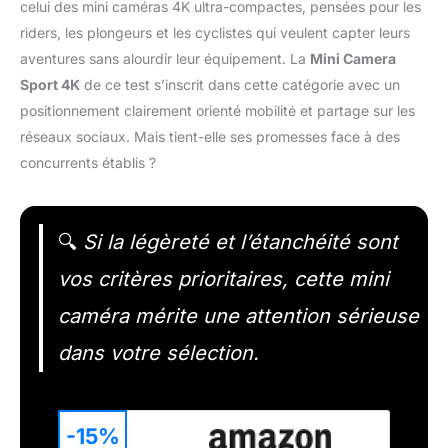
celui des mini caméras 4K ultra-compactes, pensées pour les
riders, les plongeurs et les cyclistes qui veulent capter leurs
aventures sans alourdir leur équipement. La
Mini Camera
Sport 4K
de ce test s’inscrit dans cette catégorie avec un
positionnement clairement orienté mobilité et partage sur les
réseaux sociaux. Mais tient-elle ses promesses face à des
concurrents établis ?
🔍
Si la légèreté et l’étanchéité sont
vos critères prioritaires, cette mini
caméra mérite une attention sérieuse
dans votre sélection.
-15%