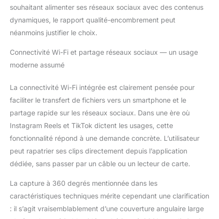
refroidissement
souhaitant alimenter ses réseaux sociaux avec des contenus
intelligent évite la
dynamiques, le rapport qualité-encombrement peut
surchauffe lors des
néanmoins justifier le choix.
utilisations prolongées,
assurant des
Connectivité Wi-Fi et partage réseaux sociaux — un usage
performances stables.
moderne assumé
【Simplicité à un
bouton】Pesant
La connectivité Wi-Fi intégrée est clairement pensée pour
seulement 35g, cette
caméra moto est
faciliter le transfert de fichiers vers un smartphone et le
contrôlée par un seul
partage rapide sur les réseaux sociaux. Dans une ère où
bouton pour
Instagram Reels et TikTok dictent les usages, cette
l'alimentation,
fonctionnalité répond à une demande concrète. L’utilisateur
l'enregistrement et le
WiFi. Des indicateurs
peut rapatrier ses clips directement depuis l’application
intuitifs rendent
dédiée, sans passer par un câble ou un lecteur de carte.
l'opération effortless.
C'est le compagnon
La capture à 360 degrés mentionnée dans les
parfait pour les
caractéristiques techniques mérite cependant une clarification
moments quotidiens
: il s’agit vraisemblablement d’une couverture angulaire large
ou les aventures