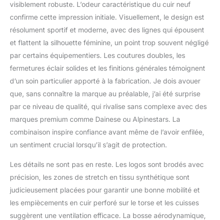
visiblement robuste. L’odeur caractéristique du cuir neuf
Conçu en tenant compte
confirme cette impression initiale. Visuellement, le design est
de la forme de la femme,
résolument sportif et moderne, avec des lignes qui épousent
il est parfaitement ajusté
et comporte des
et flattent la silhouette féminine, un point trop souvent négligé
panneaux extensibles
par certains équipementiers. Les coutures doubles, les
généreux pour un
fermetures éclair solides et les finitions générales témoignent
ajustement maximal.
d’un soin particulier apporté à la fabrication. Je dois avouer
SÉCURITÉ - La
combinaison une pièce
que, sans connaître la marque au préalable, j’ai été surprise
est équipée de
par ce niveau de qualité, qui rivalise sans complexe avec des
protections certifiées
marques premium comme Dainese ou Alpinestars. La
pour les épaules, les
combinaison inspire confiance avant même de l’avoir enfilée,
coudes, les genoux et
les hanches, ainsi que
un sentiment crucial lorsqu’il s’agit de protection.
d'une protection dorsale
Les détails ne sont pas en reste. Les logos sont brodés avec
spécifique. VENTILATION
: Le cuir perforé aux
précision, les zones de stretch en tissu synthétique sont
endroits stratégiques
judicieusement placées pour garantir une bonne mobilité et
assure une parfaite
les empiècements en cuir perforé sur le torse et les cuisses
circulation de l'air sans
suggèrent une ventilation efficace. La bosse aérodynamique,
compromettre la