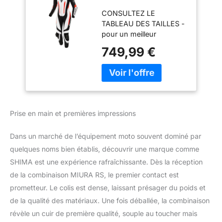
Femme - Cuir 1
CONSULTEZ LE
Pièce, Sport,
TABLEAU DES TAILLES -
Combinaison de
pour un meilleur
Course, Aérée avec
ajustement du produit,
épaulettes &
749,99 €
comparez vos mesures
Genouillères,
avec le tableau dans la
Protections dos,
galerie. Si vous vous
épaules, Coudes,
situez entre deux tailles,
Doubles Coutures
nous vous
Renforcées
recommandons de
(Blanc/Fluo, 40)
Prise en main et premières impressions
choisir la plus grande.
PROTECTION - Les
Dans un marché de l’équipement moto souvent dominé par
zones les plus sensibles
aux blessures ont été
quelques noms bien établis, découvrir une marque comme
renforcées par une
SHIMA est une expérience rafraîchissante. Dès la réception
couche supplémentaire
de la combinaison MIURA RS, le premier contact est
de cuir. La technologie
prometteur. Le colis est dense, laissant présager du poids et
de protection DuoLayer
de la qualité des matériaux. Une fois déballée, la combinaison
augmente la résistance à
l'abrasion et aux
révèle un cuir de première qualité, souple au toucher mais
fissures. CONFORT -