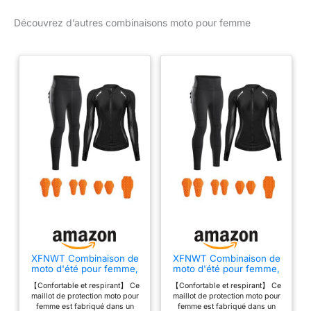
Renforcées
recommandons de
(Blanc/Fluo, 40)
Découvrez d’autres combinaisons moto pour femme
choisir la plus grande.
PROTECTION - Les
zones les plus sensibles
aux blessures ont été
renforcées par une
couche supplémentaire
de cuir. La technologie
de protection DuoLayer
augmente la résistance à
l'abrasion et aux
fissures. CONFORT -
Conçu en tenant compte
de la forme de la femme,
il est parfaitement ajusté
et comporte des
panneaux extensibles
XFNWT Combinaison de
XFNWT Combinaison de
généreux pour un
moto d'été pour femme,
moto d'été pour femme,
ajustement maximal.
homologuée CE niveau 2,
homologuée CE niveau 2,
【Confortable et respirant】 Ce
【Confortable et respirant】 Ce
comprenant veste et
comprenant veste et
SÉCURITÉ - La
maillot de protection moto pour
maillot de protection moto pour
pantalon avec protections
pantalon avec protections
combinaison une pièce
femme est fabriqué dans un
femme est fabriqué dans un
amovibles, tissu mesh
amovibles, tissu mesh