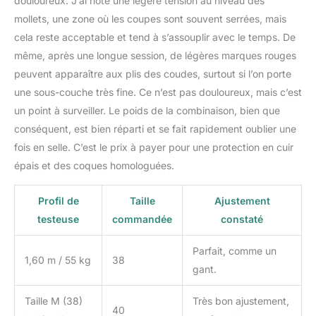
douloureux. J’ai noté une légère tension au niveau des
mollets, une zone où les coupes sont souvent serrées, mais
cela reste acceptable et tend à s’assouplir avec le temps. De
même, après une longue session, de légères marques rouges
peuvent apparaître aux plis des coudes, surtout si l’on porte
une sous-couche très fine. Ce n’est pas douloureux, mais c’est
un point à surveiller. Le poids de la combinaison, bien que
conséquent, est bien réparti et se fait rapidement oublier une
fois en selle. C’est le prix à payer pour une protection en cuir
épais et des coques homologuées.
Profil de
Taille
Ajustement
testeuse
commandée
constaté
Parfait, comme un
1,60 m / 55 kg
38
gant.
Taille M (38)
Très bon ajustement,
40