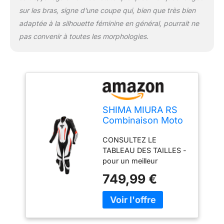
circulation de l'air sans
sur les bras, signe d’une coupe qui, bien que très bien
compromettre la
adaptée à la silhouette féminine en général, pourrait ne
sécurité.
pas convenir à toutes les morphologies.
SHIMA MIURA RS
Combinaison Moto
Femme - Cuir 1
CONSULTEZ LE
Pièce, Sport,
TABLEAU DES TAILLES -
Combinaison de
pour un meilleur
Course, Aérée avec
ajustement du produit,
épaulettes &
749,99 €
comparez vos mesures
Genouillères,
avec le tableau dans la
Protections dos,
galerie. Si vous vous
épaules, Coudes,
situez entre deux tailles,
Doubles Coutures
nous vous