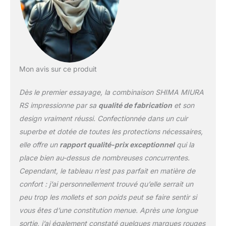
l'abrasion et aux
fissures. CONFORT -
Conçu en tenant compte
de la forme de la femme,
il est parfaitement ajusté
et comporte des
Mon avis sur ce produit
panneaux extensibles
généreux pour un
Dès le premier essayage, la combinaison SHIMA MIURA
ajustement maximal.
SÉCURITÉ - La
RS impressionne par sa
qualité de fabrication
et son
combinaison une pièce
design vraiment réussi. Confectionnée dans un cuir
est équipée de
superbe et dotée de toutes les protections nécessaires,
protections certifiées
elle offre un
rapport qualité-prix exceptionnel
qui la
pour les épaules, les
coudes, les genoux et
place bien au-dessus de nombreuses concurrentes.
les hanches, ainsi que
Cependant, le tableau n’est pas parfait en matière de
d'une protection dorsale
confort : j’ai personnellement trouvé qu’elle serrait un
spécifique. VENTILATION
peu trop les mollets et son poids peut se faire sentir si
: Le cuir perforé aux
endroits stratégiques
vous êtes d’une constitution menue. Après une longue
assure une parfaite
sortie, j’ai également constaté quelques marques rouges