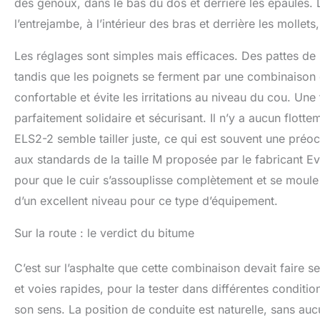
des genoux, dans le bas du dos et derrière les épaules. D
l’entrejambe, à l’intérieur des bras et derrière les mollets
Les réglages sont simples mais efficaces. Des pattes de se
tandis que les poignets se ferment par une combinaison d
confortable et évite les irritations au niveau du cou. Un
parfaitement solidaire et sécurisant. Il n’y a aucun fl
ELS2-2 semble tailler juste, ce qui est souvent une préo
aux standards de la taille M proposée par le fabricant 
pour que le cuir s’assouplisse complètement et se moule 
d’un excellent niveau pour ce type d’équipement.
Sur la route : le verdict du bitume
C’est sur l’asphalte que cette combinaison devait faire se
et voies rapides, pour la tester dans différentes conditi
son sens. La position de conduite est naturelle, sans auc