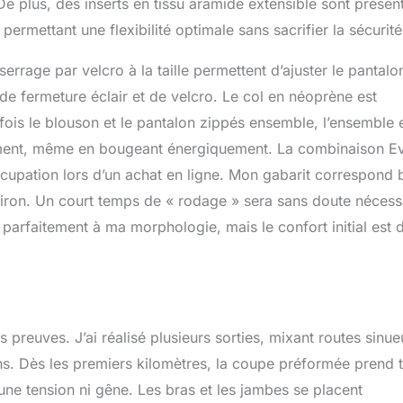
e plus, des inserts en tissu aramide extensible sont présen
, permettant une flexibilité optimale sans sacrifier la sécurité
rrage par velcro à la taille permettent d’ajuster le pantalo
e fermeture éclair et de velcro. Le col en néoprène est
e fois le blouson et le pantalon zippés ensemble, l’ensemble 
ottement, même en bougeant énergiquement. La combinaison E
ccupation lors d’un achat en ligne. Mon gabarit correspond 
Eviron. Un court temps de « rodage » sera sans doute nécess
parfaitement à ma morphologie, mais le confort initial est 
s preuves. J’ai réalisé plusieurs sorties, mixant routes sinu
ons. Dès les premiers kilomètres, la coupe préformée prend 
une tension ni gêne. Les bras et les jambes se placent