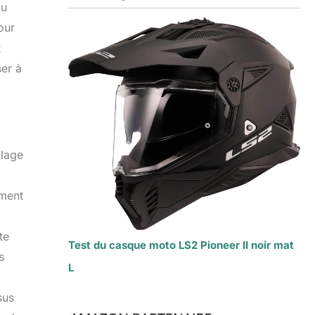
du
our
t
er à
ilage
ement
te
Test du casque moto LS2 Pioneer II noir mat
s
L
sus