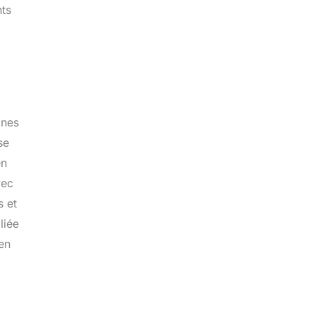
nts
ones
se
en
vec
s et
liée
 en