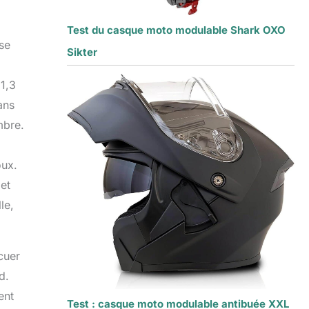
Test du casque moto modulable Shark OXO
se
Sikter
 1,3
ans
mbre.
oux.
et
le,
acuer
d.
ent
Test : casque moto modulable antibuée XXL