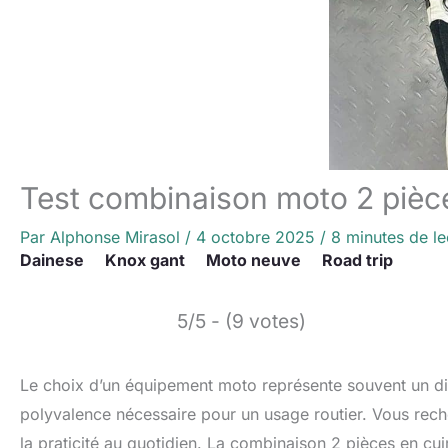
Test combinaison moto 2 pièce
Par
Alphonse Mirasol
/
4 octobre 2025
/
8 minutes de le
Dainese
Knox gant
Moto neuve
Road trip
5/5 - (9 votes)
Le choix d’un équipement moto représente souvent un dile
polyvalence nécessaire pour un usage routier. Vous recherc
la praticité au quotidien. La combinaison 2 pièces en cu