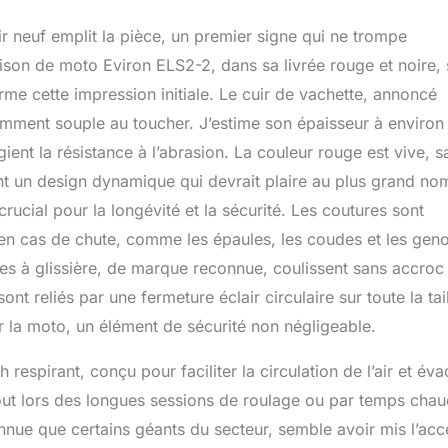
ir neuf emplit la pièce, un premier signe qui ne trompe
ison de moto Eviron ELS2-2, dans sa livrée rouge et noire, 
me cette impression initiale. Le cuir de vachette, annoncé
namment souple au toucher. J’estime son épaisseur à environ
ent la résistance à l’abrasion. La couleur rouge est vive, s
ent un design dynamique qui devrait plaire au plus grand no
 crucial pour la longévité et la sécurité. Les coutures sont
 en cas de chute, comme les épaules, les coudes et les gen
es à glissière, de marque reconnue, coulissent sans accroc 
t reliés par une fermeture éclair circulaire sur toute la tail
r la moto, un élément de sécurité non négligeable.
 respirant, conçu pour faciliter la circulation de l’air et év
urtout lors des longues sessions de roulage ou par temps chau
nue que certains géants du secteur, semble avoir mis l’acc