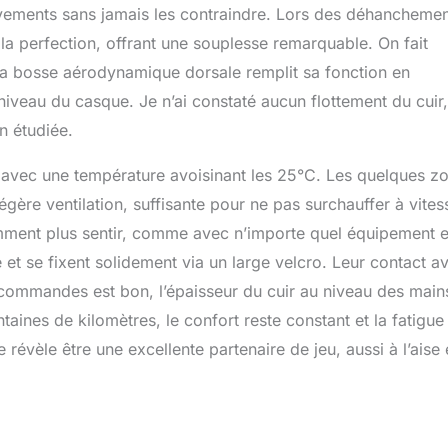
vements sans jamais les contraindre. Lors des déhancheme
 la perfection, offrant une souplesse remarquable. On fait
 la bosse aérodynamique dorsale remplit sa fonction en
u niveau du casque. Je n’ai constaté aucun flottement du cuir,
n étudiée.
lée avec une température avoisinant les 25°C. Les quelques z
légère ventilation, suffisante pour ne pas surchauffer à vites
videmment plus sentir, comme avec n’importe quel équipement 
 et se fixent solidement via un large velcro. Leur contact a
es commandes est bon, l’épaisseur du cuir au niveau des main
taines de kilomètres, le confort reste constant et la fatigue 
révèle être une excellente partenaire de jeu, aussi à l’aise