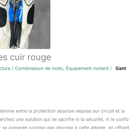
s cuir rouge
cture
/
Combinaison de moto
,
Équipement motard
/
Gant
mme entre la protection absolue requise sur circuit et la
hez une solution qui ne sacrifie ni la sécurité, ni le confor
ir se présente comme une réponse à cette attente, en offran