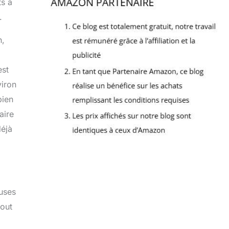
ts à
.
n,
est
viron
bien
aire
déjà
euses
tout