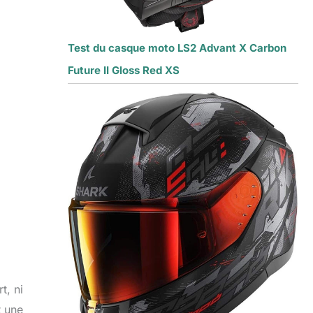
Test du casque moto LS2 Advant X Carbon
Future II Gloss Red XS
t, ni
t une