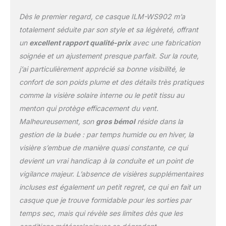
confortables et
Dès le premier regard, ce casque ILM-WS902 m’a
amovibles ont moins de
coutures pour réduire les
totalement séduite par son style et sa légèreté, offrant
points de tension sur le
un
excellent rapport qualité-prix
avec une fabrication
cuir chevelu du porteur.
soignée et un ajustement presque parfait. Sur la route,
Fermeture rapide et
j’ai particulièrement apprécié sa bonne visibilité, le
protège-menton
amovible.
confort de son poids plume et des détails très pratiques
comme la visière solaire interne ou le petit tissu au
menton qui protège efficacement du vent.
Malheureusement, son
gros bémol
réside dans la
gestion de la buée : par temps humide ou en hiver, la
visière s’embue de manière quasi constante, ce qui
devient un vrai handicap à la conduite et un point de
vigilance majeur. L’absence de visières supplémentaires
incluses est également un petit regret, ce qui en fait un
casque que je trouve formidable pour les sorties par
temps sec, mais qui révèle ses limites dès que les