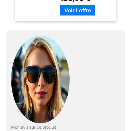
protection en cas de
collision. Système à
double visière : la visière
extérieure amovible
surdimensionnée
surmontant un orifice
oculaire ultra-large offre
une excellente vision
périphérique et est livrée
avec un écran solaire
Pinlock 30 préinstallé.
L'écran solaire interne
rabattable empêche le
soleil de pénétrer dans
vos yeux. Ventilation : Le
système de ventilation à
sept positions autour de
ce casque bi-sport
assure une entrée d'air
adéquate. Les
Mon avis sur ce produit
coussinets intérieurs