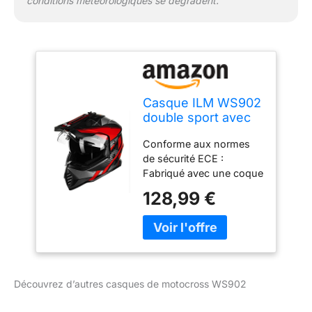
conditions météorologiques se dégradent.
Casque ILM WS902
double sport avec
visière pare-soleil
Conforme aux normes
compatible Pinlock,
de sécurité ECE :
motoneige, VTT,
Fabriqué avec une coque
moto tout-terrain,
en ABS et une mousse
taille M
128,99 €
en EPS pour maximiser la
protection en cas de
collision. Système à
double visière : la visière
extérieure amovible
surdimensionnée
Découvrez d’autres casques de motocross WS902
surmontant un orifice
oculaire ultra-large offre