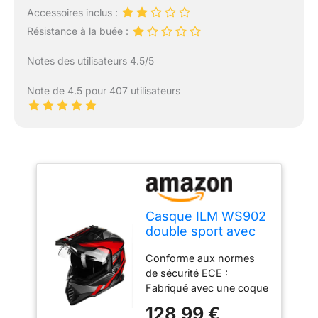
Accessoires inclus :
Résistance à la buée :
Notes des utilisateurs 4.5/5
Note de 4.5 pour 407 utilisateurs
Casque ILM WS902
double sport avec
visière pare-soleil
Conforme aux normes
compatible Pinlock,
de sécurité ECE :
motoneige, VTT,
Fabriqué avec une coque
moto tout-terrain,
en ABS et une mousse
taille M
128,99 €
en EPS pour maximiser la