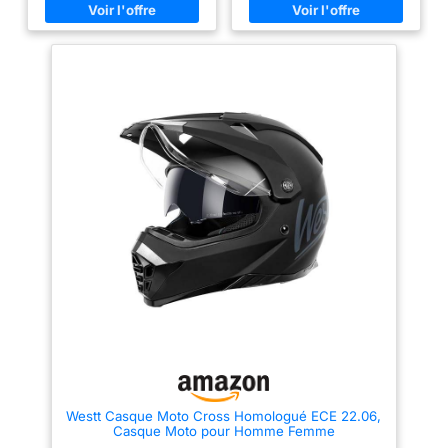
amovible.
orifice oculaire ultra-large offre
orifice oculaire ultra-large offre
une excellente vision
une excellente vision
périphérique et est livrée avec
périphérique et est livrée avec
un écran solaire Pinlock 30
un écran solaire Pinlock 30
préinstallé. L'écran solaire
préinstallé. L'écran solaire
interne rabattable empêche le
interne rabattable empêche le
soleil de pénétrer dans vos
soleil de pénétrer dans vos
yeux. Ventilation : Le système
yeux. Ventilation : Le système
de ventilation à sept positions
de ventilation à sept positions
autour de ce casque bi-sport
autour de ce casque bi-sport
assure une entrée d'air
assure une entrée d'air
adéquate. Les coussinets
adéquate. Les coussinets
intérieurs confortables et
intérieurs confortables et
amovibles ont moins de
amovibles ont moins de
coutures pour réduire les points
coutures pour réduire les points
de tension sur le cuir chevelu
de tension sur le cuir chevelu
du porteur. Fermeture rapide et
du porteur. Fermeture rapide et
protège-menton amovible.
protège-menton amovible.
Westt Casque Moto Cross Homologué ECE 22.06,
Casque Moto pour Homme Femme