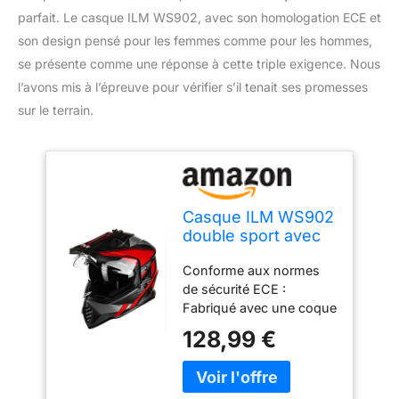
parfait. Le casque ILM WS902, avec son homologation ECE et
son design pensé pour les femmes comme pour les hommes,
se présente comme une réponse à cette triple exigence. Nous
l’avons mis à l’épreuve pour vérifier s’il tenait ses promesses
sur le terrain.
Casque ILM WS902
double sport avec
visière pare-soleil
Conforme aux normes
compatible Pinlock,
de sécurité ECE :
motoneige, VTT,
Fabriqué avec une coque
moto tout-terrain,
en ABS et une mousse
taille M
128,99 €
en EPS pour maximiser la
protection en cas de
collision. Système à