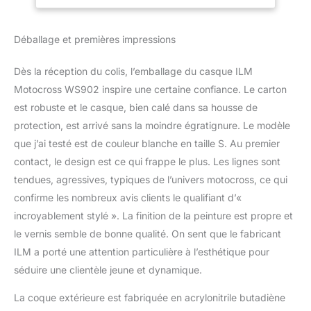
double visière : la visière
extérieure amovible
surdimensionnée
Déballage et premières impressions
surmontant un orifice
oculaire ultra-large offre
Dès la réception du colis, l’emballage du casque ILM
une excellente vision
périphérique et est livrée
Motocross WS902 inspire une certaine confiance. Le carton
avec un écran solaire
est robuste et le casque, bien calé dans sa housse de
Pinlock 30 préinstallé.
protection, est arrivé sans la moindre égratignure. Le modèle
L'écran solaire interne
que j’ai testé est de couleur blanche en taille S. Au premier
rabattable empêche le
contact, le design est ce qui frappe le plus. Les lignes sont
soleil de pénétrer dans
vos yeux. Ventilation : Le
tendues, agressives, typiques de l’univers motocross, ce qui
système de ventilation à
confirme les nombreux avis clients le qualifiant d’«
sept positions autour de
incroyablement stylé ». La finition de la peinture est propre et
ce casque bi-sport
le vernis semble de bonne qualité. On sent que le fabricant
assure une entrée d'air
adéquate. Les
ILM a porté une attention particulière à l’esthétique pour
coussinets intérieurs
séduire une clientèle jeune et dynamique.
confortables et
amovibles ont moins de
La coque extérieure est fabriquée en acrylonitrile butadiène
coutures pour réduire les