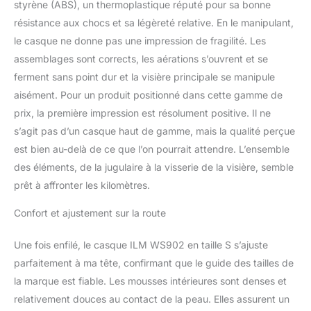
styrène (ABS), un thermoplastique réputé pour sa bonne
points de tension sur le
résistance aux chocs et sa légèreté relative. En le manipulant,
cuir chevelu du porteur.
Fermeture rapide et
le casque ne donne pas une impression de fragilité. Les
protège-menton
assemblages sont corrects, les aérations s’ouvrent et se
amovible.
ferment sans point dur et la visière principale se manipule
aisément. Pour un produit positionné dans cette gamme de
prix, la première impression est résolument positive. Il ne
s’agit pas d’un casque haut de gamme, mais la qualité perçue
est bien au-delà de ce que l’on pourrait attendre. L’ensemble
des éléments, de la jugulaire à la visserie de la visière, semble
prêt à affronter les kilomètres.
Confort et ajustement sur la route
Une fois enfilé, le casque ILM WS902 en taille S s’ajuste
parfaitement à ma tête, confirmant que le guide des tailles de
la marque est fiable. Les mousses intérieures sont denses et
relativement douces au contact de la peau. Elles assurent un