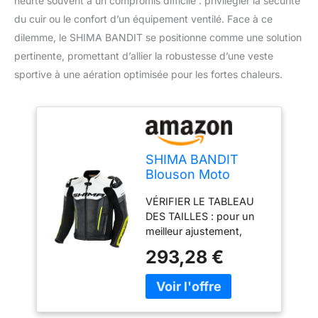
heurte souvent à un compromis difficile : privilégier la sécurité
du cuir ou le confort d’un équipement ventilé. Face à ce
dilemme, le SHIMA BANDIT se positionne comme une solution
pertinente, promettant d’allier la robustesse d’une veste
sportive à une aération optimisée pour les fortes chaleurs.
SHIMA BANDIT
Blouson Moto
Homme -Veste
VÉRIFIER LE TABLEAU
Sport Moto en cuir
DES TAILLES : pour un
d'été ventilé avec
meilleur ajustement,
curseurs de
veuillez vérifier la galerie,
l’épaule,
293,28 €
si vous mesurez entre
protections CE du
les tailles, nous vous
dos, des épaules et
suggérons de
des coudes,
commander une taille
doubles coutures