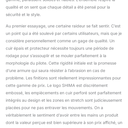
fermeture éclair
qualité et on sent que chaque détail a été pensé pour la
principale. Panneaux
sécurité et le style.
d'aération respirants sur
les côtés et les manches.
Au premier essayage, une certaine raideur se fait sentir. C’est
CONFORT - réglage de la
un point qui a été soulevé par certains utilisateurs, mais que je
largeur sur les hanches
considère personnellement comme un gage de qualité. Un
et panneaux élastiques
et latéraux sur les
cuir épais et protecteur nécessite toujours une période de
coudes pour une plus
rodage pour s’assouplir et se mouler parfaitement à la
grande mobilité des bras.
morphologie du pilote. Cette rigidité initiale est la promesse
d’une armure qui saura résister à l’abrasion en cas de
problème. Les finitions sont réellement impressionnantes pour
cette gamme de prix. Le logo SHIMA est discrètement
embossé, les empiècements en cuir perforé sont parfaitement
intégrés au design et les zones en stretch sont judicieusement
placées pour ne pas entraver les mouvements. On a
véritablement le sentiment d’avoir entre les mains un produit
dont la valeur perçue est bien supérieure à son prix affiché, un