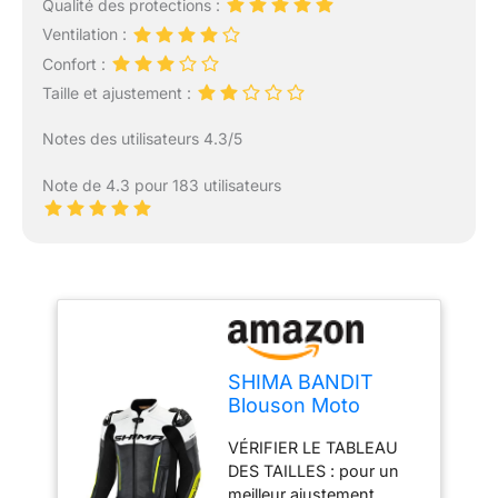
Qualité des protections :
Ventilation :
Confort :
Taille et ajustement :
Notes des utilisateurs 4.3/5
Note de 4.3 pour 183 utilisateurs
SHIMA BANDIT
Blouson Moto
Homme -Veste
VÉRIFIER LE TABLEAU
Sport Moto en cuir
DES TAILLES : pour un
d'été ventilé avec
meilleur ajustement,