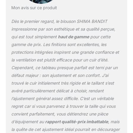
poches extérieures.
Mon avis sur ce produit
VENTILATION -
panneaux de ventilation
Dès le premier regard, le blouson SHIMA BANDIT
verrouillés par fermeture
éclair sur les épaules, les
impressionne par son esthétique et sa qualité perçue,
avant-bras et la
qui est tout simplement
haut de gamme
pour cette
fermeture éclair
gamme de prix. Les finitions sont excellentes, les
principale. Panneaux
protections intégrées inspirent une grande confiance et
d'aération respirants sur
les côtés et les manches.
la ventilation est plutôt efficace pour un cuir d’été.
CONFORT - réglage de la
Cependant, ce tableau presque parfait est terni par un
largeur sur les hanches
défaut majeur : son ajustement et son confort. J’ai
et panneaux élastiques
trouvé le cuir initialement très rigide et le taillant s’est
et latéraux sur les
coudes pour une plus
avéré particulièrement délicat à choisir, rendant
grande mobilité des bras.
l’ajustement général assez difficile. C’est un véritable
regret car si vous parvenez à trouver la taille qui vous
convient parfaitement, vous détiendrez une pièce
d’équipement au
rapport qualité-prix imbattable
, mais
la quête de cet ajustement idéal pourrait en décourager