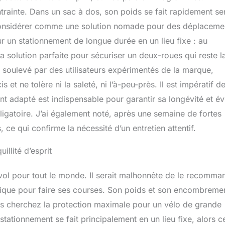
ntrainte. Dans un sac à dos, son poids se fait rapidement sen
le considérer comme une solution nomade pour des déplaceme
ur un stationnement de longue durée en un lieu fixe : au
la solution parfaite pour sécuriser un deux-roues qui reste la
 soulevé par des utilisateurs expérimentés de la marque,
 et ne tolère ni la saleté, ni l’à-peu-près. Il est impératif d
ant adapté est indispensable pour garantir sa longévité et év
igatoire. J’ai également noté, après une semaine de fortes
, ce qui confirme la nécessité d’un entretien attentif.
illité d’esprit
vol pour tout le monde. Il serait malhonnête de le recomma
atique pour faire ses courses. Son poids et son encombremen
ous cherchez la protection maximale pour un vélo de grande
tationnement se fait principalement en un lieu fixe, alors c