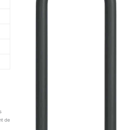
s
nt de