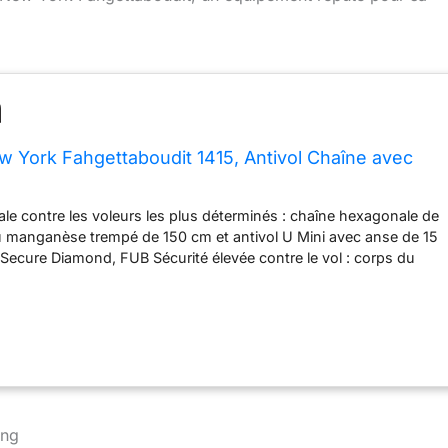
w York Fahgettaboudit 1415, Antivol Chaîne avec
le contre les voleurs les plus déterminés : chaîne hexagonale de
u manganèse trempé de 150 cm et antivol U Mini avec anse de 15
d Secure Diamond, FUB Sécurité élevée contre le vol : corps du
veté en acier trempé et cylindre résistant au crochetage et au
ur zones urbaines et à risque Livré avec 3 clés. Notez le numéro :
Program vous obtenez un double en cas de perte, le premier
s frais d’expédition Manchon en nylon protège la chaîne et le
 ; cache-poussière protège le cylindre. 6,92 kg et longueur 150
ste et polyvalente
ong