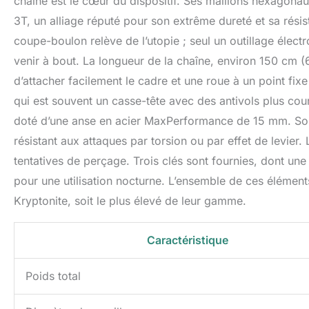
chaîne est le cœur du dispositif. Ses maillons hexagon
3T, un alliage réputé pour son extrême dureté et sa résis
coupe-boulon relève de l’utopie ; seul un outillage élect
venir à bout. La longueur de la chaîne, environ 150 cm (
d’attacher facilement le cadre et une roue à un point fi
qui est souvent un casse-tête avec des antivols plus cour
doté d’une anse en acier MaxPerformance de 15 mm. Son
résistant aux attaques par torsion ou par effet de levier.
tentatives de perçage. Trois clés sont fournies, dont une
pour une utilisation nocturne. L’ensemble de ces éléments
Kryptonite, soit le plus élevé de leur gamme.
Caractéristique
Poids total