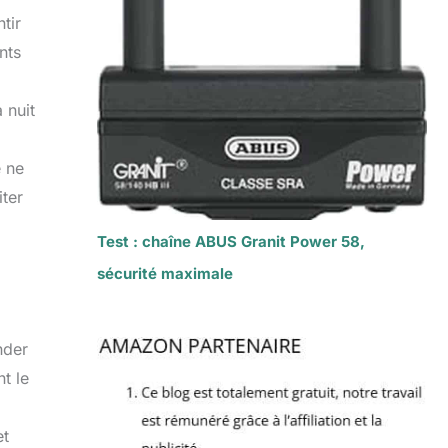
tir
nts
 nuit
e ne
iter
Test : chaîne ABUS Granit Power 58,
sécurité maximale
nder
t le
et