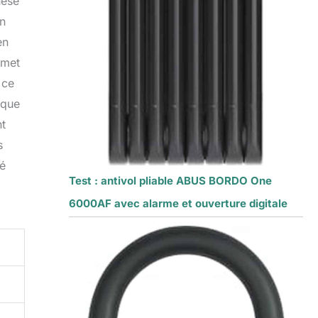
nèse
un
en
rmet
 ce
sque
nt
s
sé
Test : antivol pliable ABUS BORDO One
6000AF avec alarme et ouverture digitale