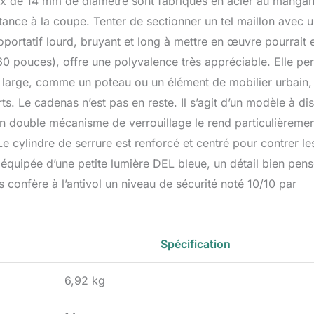
aux de 14 mm de diamètre sont fabriqués en acier au manga
tance à la coupe. Tenter de sectionner un tel maillon avec 
roportatif lourd, bruyant et long à mettre en œuvre pourrait 
60 pouces), offre une polyvalence très appréciable. Elle pe
xe large, comme un poteau ou un élément de mobilier urbain,
ts. Le cadenas n’est pas en reste. Il s’agit d’un modèle à di
 double mécanisme de verrouillage le rend particulièreme
 Le cylindre de serrure est renforcé et centré pour contrer le
 équipée d’une petite lumière DEL bleue, un détail bien pen
 confère à l’antivol un niveau de sécurité noté 10/10 par
Spécification
6,92 kg