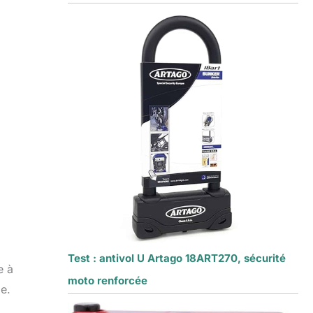
Test : antivol U Artago 18ART270, sécurité
e à
moto renforcée
le.