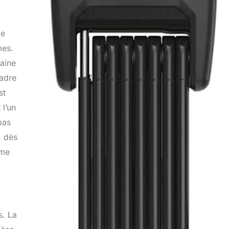
Le
mes.
gaine
cadre
st
 l’un
pas
: dès
mme
s. La