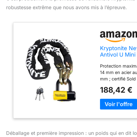
robustesse extrême que nous avons mis à l’épreuve.
Kryptonite Ne
Antivol U Mini
Protection maxima
14 mm en acier a
mm ; certifié Sol
cadenas ovale bre
188,42 €
perçage, idéal po
avec le Key Safe 
envoi gratuit hor
cadre des rayures
cm, solution robu
Déballage et première impression : un poids qui en dit l