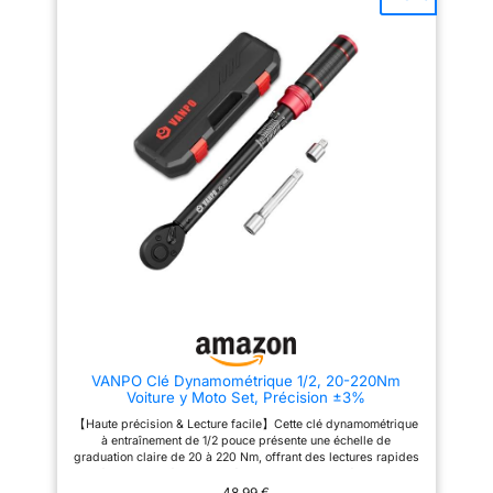
elle émet un son clair de « clic
l'entretien de motos,
», accompagné d'une vibration
l'assemblage de bicyclettes et
évidente de la main qui vous
les réparations de petits
rappelle de ne plus appliquer
appareils. 【Durable】La clé
de force, pour éviter les
dynamométrique pour vélo est
dommages causés. Avec 20
fabriquée en aluminium
000 tests rigoureux
aéronautique 6061, ce qui la
garantissant un outil fiable pour
rend plus légère que les
vos besoins. 【Facile à régler】
matériaux traditionnels. Associé
Pour régler le couple, abaissez
à un ressort en acier de haute
le bouton de verrouillage de la
qualité et à un manche en acier
clé dynamométrique moto et
au chrome-molybdène pour
ajustez la valeur souhaitée, puis
prévenir la rouille, il garantit une
relâchez-le pour le verrouiller
durabilité et une longévité
automatiquement. Si vous ne
accrues. 【Cliquet 72 dents】
l'utilisez pas, veuillez régler la
Cliquet 72 dents, Plus adapté à
clé dynamométrique sur la
une utilisation dans des
valeur de couple minimale (5
espaces restreints. bouton de
N.m). 【Bouton de dégagement
libération rapide pour un
rapide】 Cette clé
chargement et un déchargement
dynamométrique dispose d'un
faciles, et poignée
bouton de dégagement rapide
antidérapante offrant une
avec lequel les accessoires
excellente prise en main et un
VANPO Clé Dynamométrique 1/2, 20-220Nm
peuvent facilement être installés
contrôle optimal. Chaque clé
Voiture y Moto Set, Précision ±3%
et retirés, les accessoires
dynamométrique 3/8 est
peuvent saisir et ne tombent
expédiée pré-étalonnée pour
【Haute précision & Lecture facile】Cette clé dynamométrique
pas facilement. Tête à cliquet
une précision conforme aux
à entraînement de 1/2 pouce présente une échelle de
réversible à 72 dents, elle peut
normes ISO 6789-2:2017 et DIN
graduation claire de 20 à 220 Nm, offrant des lectures rapides
être utilisée dans le sens
EN ISO 6789-1:2017-07. 【Type
et précises. La clé dynamométrique VANPO est idéale pour les
horaire et antihoraire.
"Click"】Les clés
réparations automobiles et motocyclistes nécessitant un couple
48,99 €