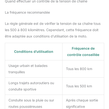
30 000 km ! Pour augmenter la
Quand effectuer un contrôle de la tension de chaîne
! Et elle fait moins de bruit au roulage. IPONE, 100 %
puissance de votre machine :
MOTORCYCLE : Depuis 1985, IPONE propose des lubrifiants,
une chaîne bien lubrifiée
des produits de maintenance et d'entretien pour les deux roues
transmet plus de puissance
La fréquence recommandée
aux performances haut de gamme pour satisfaire les
jusqu'à la roue. Pour la beauté
passionnés de moto les plus exigeants en route ou en tout-
de votre machine et le confort
terrain.
d’utilisation : quand elle est
La règle générale est de vérifier la tension de sa chaîne tous
bien nettoyée et graissée, une
les 500 à 800 kilomètres. Cependant, cette fréquence doit
chaîne ça en jette ! Et elle fait
moins de bruit au roulage.
être adaptée aux conditions d’utilisation de la moto.
IPONE, 100 % MOTORCYCLE :
Depuis 1985, IPONE propose
des lubrifiants, des produits de
maintenance et d'entretien pour
Fréquence de
Conditions d’utilisation
les deux roues aux
contrôle conseillée
performances haut de gamme
pour satisfaire les passionnés
de moto les plus exigeants en
Usage urbain et balades
route ou en tout-terrain.
Tous les 800 km
tranquilles
Longs trajets autoroutiers ou
Tous les 500 km
conduite sportive
Conduite sous la pluie ou sur
Après chaque sortie
routes poussiéreuses
significative