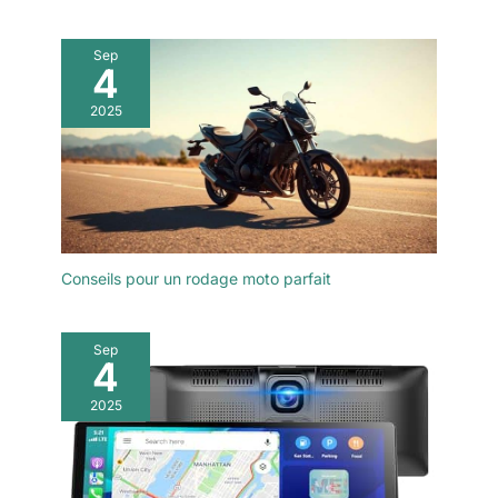
Sep
4
2025
Conseils pour un rodage moto parfait
Sep
4
2025