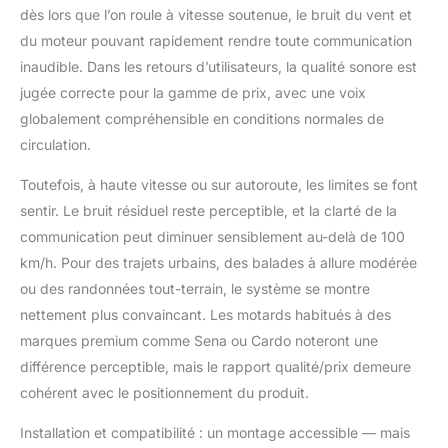
dès lors que l’on roule à vitesse soutenue, le bruit du vent et
intégraux et les
casques modulable).
du moteur pouvant rapidement rendre toute communication
[Casque Bluetooth
inaudible. Dans les retours d’utilisateurs, la qualité sonore est
Multifonction] Le
jugée correcte pour la gamme de prix, avec une voix
système de
globalement compréhensible en conditions normales de
communication moto
G2P vous permet
circulation.
d'écouter de la
Toutefois, à haute vitesse ou sur autoroute, les limites se font
musique et la radio FM,
de passer des appels
sentir. Le bruit résiduel reste perceptible, et la clarté de la
mains libres, de
communication peut diminuer sensiblement au-delà de 100
naviguer avec le GPS,
km/h. Pour des trajets urbains, des balades à allure modérée
d'effectuer un
ou des randonnées tout-terrain, le système se montre
appairage universel et
d'utiliser des assistants
nettement plus convaincant. Les motards habitués à des
vocaux. Idéal pour les
marques premium comme Sena ou Cardo noteront une
motos, les vélos, les
différence perceptible, mais le rapport qualité/prix demeure
VTT et les motoneiges,
cohérent avec le positionnement du produit.
vous pouvez
communiquer en
Installation et compatibilité : un montage accessible — mais
groupe même par