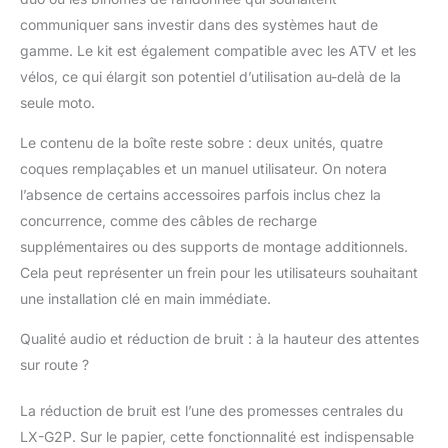
coques
communiquer sans investir dans des systèmes haut de
interchangeables pour
s'adapter à différents
gamme. Le kit est également compatible avec les ATV et les
styles de casques, et
vélos, ce qui élargit son potentiel d’utilisation au-delà de la
des boutons trop
seule moto.
larges est facile à
opérer même avec des
Le contenu de la boîte reste sobre : deux unités, quatre
gants, garantissant
coques remplaçables et un manuel utilisateur. On notera
ainsi une conduite plus
sûre. [Haut-parleur de
l’absence de certains accessoires parfois inclus chez la
Haute Définition] Le
concurrence, comme des câbles de recharge
LEXIN G2P Intercom
supplémentaires ou des supports de montage additionnels.
moto est équipé des
Cela peut représenter un frein pour les utilisateurs souhaitant
technologies de
réduction du bruit DSP
une installation clé en main immédiate.
et CVC, qui réduisent
Qualité audio et réduction de bruit : à la hauteur des attentes
efficacement les bruits
et offrent une
sur route ?
excellente qualité
sonore, même à
La réduction de bruit est l’une des promesses centrales du
grande vitesse. (Parfait
LX-G2P. Sur le papier, cette fonctionnalité est indispensable
pour les casques