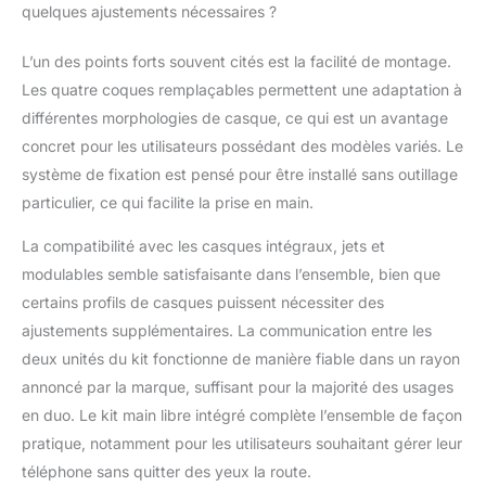
quelques ajustements nécessaires ?
-30°C. [Longue
Autonomie]
L'interphone moto
L’un des points forts souvent cités est la facilité de montage.
Bluetooth est alimenté
Les quatre coques remplaçables permettent une adaptation à
par une batterie
différentes morphologies de casque, ce qui est un avantage
rechargeable de 800
concret pour les utilisateurs possédant des modèles variés. Le
mAh. Il offre jusqu'à 18
heures d'écoute de
système de fixation est pensé pour être installé sans outillage
musique ou 13 heures
particulier, ce qui facilite la prise en main.
de conversation
téléphonique, et plus
La compatibilité avec les casques intégraux, jets et
d'une semaine
modulables semble satisfaisante dans l’ensemble, bien que
d'autonomie en veille
certains profils de casques puissent nécessiter des
après 2.5 heures de
ajustements supplémentaires. La communication entre les
charge, ce qui répond à
vos besoins lors de
deux unités du kit fonctionne de manière fiable dans un rayon
longs trajets.
annoncé par la marque, suffisant pour la majorité des usages
en duo. Le kit main libre intégré complète l’ensemble de façon
pratique, notamment pour les utilisateurs souhaitant gérer leur
téléphone sans quitter des yeux la route.