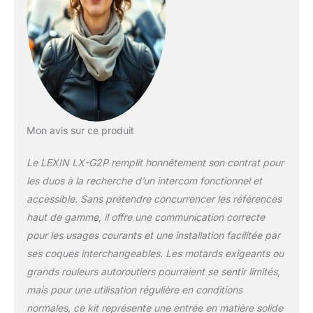
Boutons Convivial]
L'interphone
Bluetooth G2P pour
moto est livrée avec
4 coques
interchangeables
pour s'adapter à
différents styles de
casques, et des
Mon avis sur ce produit
boutons trop larges
est facile à opérer
Le LEXIN LX-G2P remplit honnêtement son contrat pour
même avec des
les duos à la recherche d’un intercom fonctionnel et
gants, garantissant
accessible. Sans prétendre concurrencer les références
ainsi une conduite
haut de gamme, il offre une communication correcte
plus sûre. [Haut-
parleur de Haute
pour les usages courants et une installation facilitée par
Définition] Le LEXIN
ses coques interchangeables. Les motards exigeants ou
G2P Intercom moto
grands rouleurs autoroutiers pourraient se sentir limités,
est équipé des
mais pour une utilisation régulière en conditions
technologies de
réduction du bruit
normales, ce kit représente une entrée en matière solide