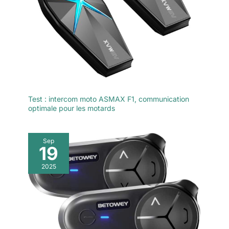
répondre à des appels en
d'une semaine
même temps. Compatible avec
d'autonomie en veille
la plupart des interphones tiers.
après 2.5 heures de
PARTAGE DE MUSIQUE : Ce
casque bluetooth possède une
charge, ce qui
fonction de partage de
répond à vos besoins
musique, permettant à deux
motocyclistes dans un rayon de
lors de longs trajets.
300m de partager la même
musique lors de leurs
déplacements. APPEL
INTERCOM A LONGUE
Test : intercom moto ASMAX F1, communication
DISTANCE DE 500 MÈTRES : Le
casque bluetooth peut être
optimale pour les motards
utilisé par deux personnes pour
se parler, et la distance
d'intercom est de 500 mètres
pour les appels en temps réel.
Sep
Partagez la joie de l'aventure
19
avec vos amis lors de vos
déplacements en voiture, moto,
2025
ski, parachutisme et autres
activités.