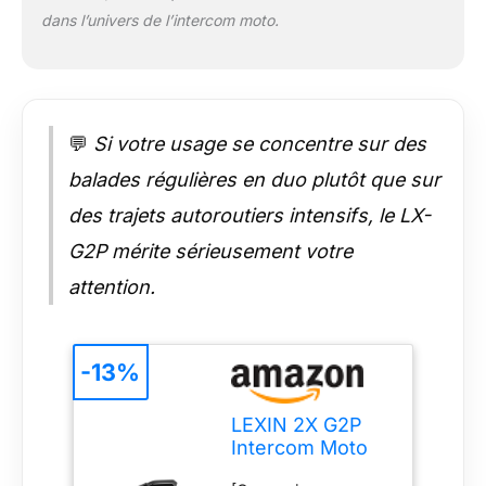
DSP et CVC, qui
dans l’univers de l’intercom moto.
réduisent
efficacement les
bruits et offrent une
excellente qualité
sonore, même à
💬
Si votre usage se concentre sur des
grande vitesse.
(Parfait pour les
balades régulières en duo plutôt que sur
casques intégraux et
des trajets autoroutiers intensifs, le LX-
les casques
modulable). [Casque
G2P mérite sérieusement votre
Bluetooth
attention.
Multifonction] Le
système de
communication moto
G2P vous permet
-13%
d'écouter de la
musique et la radio
FM, de passer des
LEXIN 2X G2P
appels mains libres,
Intercom Moto
de naviguer avec le
Duo pour 2