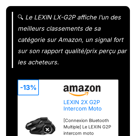
🔍
Le LEXIN LX-G2P affiche l’un des
meilleurs classements de sa
catégorie sur Amazon, un signal fort
sur son rapport qualité/prix perçu par
les acheteurs.
-13%
LEXIN 2X G2P
Intercom Moto
Duo pour 2
[Connexion Bluetooth
Casques avec 4
Multiple] Le LEXIN G2P
Coques
intercom moto
Remplaçable