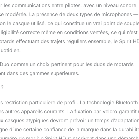
pour les communications entre pilotes, avec un niveau sonore
itesse modérée. La présence de deux types de microphones —
on le casque utilisé, ce qui constitue un vrai point de soupl
elligibilité correcte même en conditions ventées, ce qui n’est
ards effectuant des trajets réguliers ensemble, le Spirit H
uotidien.
D Duo comme un choix pertinent pour les duos de motards
ment dans des gammes supérieures.
 ?
 restriction particulière de profil. La technologie Bluetooth
s autres appareils courants. La fixation par velcro garantit
aux casques atypiques devront prévoir un temps d’adaptatio
gne d’une certaine confiance de la marque dans la durabilit
 le numéro de modèle Spirit HD s’inscrivent dans une démarch