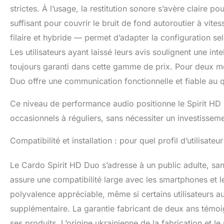
strictes. À l’usage, la restitution sonore s’avère claire 
suffisant pour couvrir le bruit de fond autoroutier à v
filaire et hybride — permet d’adapter la configuration sel
Les utilisateurs ayant laissé leurs avis soulignent une int
toujours garanti dans cette gamme de prix. Pour deux mot
Duo offre une communication fonctionnelle et fiable au q
Ce niveau de performance audio positionne le Spirit H
occasionnels à réguliers, sans nécessiter un investisse
Compatibilité et installation : pour quel profil d’utilisateur
Le Cardo Spirit HD Duo s’adresse à un public adulte, sans
assure une compatibilité large avec les smartphones et le
polyvalence appréciable, même si certains utilisateurs 
supplémentaire. La garantie fabricant de deux ans témoi
ses produits. L’origine ukrainienne de la fabrication et