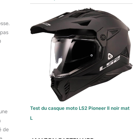
esse.
 pas
D
Test du casque moto LS2 Pioneer II noir mat
 une
L
n
é de
e