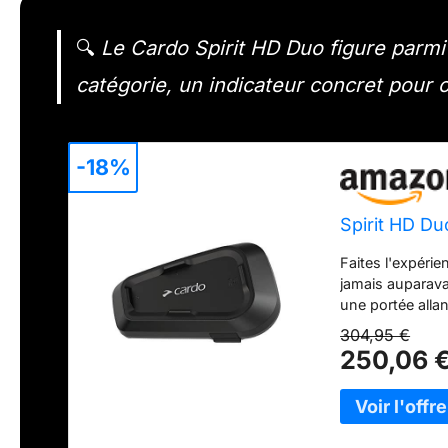
🔍
Le Cardo Spirit HD Duo figure parmi 
catégorie, un indicateur concret pour o
-18%
Spirit HD Du
Faites l'expérie
jamais auparava
une portée alla
40 mm, le proce
304,95 €
unique transfor
250,06 
vous lui faites 
rester connecté(
neige. Mises à j
jour via l'appli