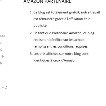
 sur
a
ux
 le
la
t HD