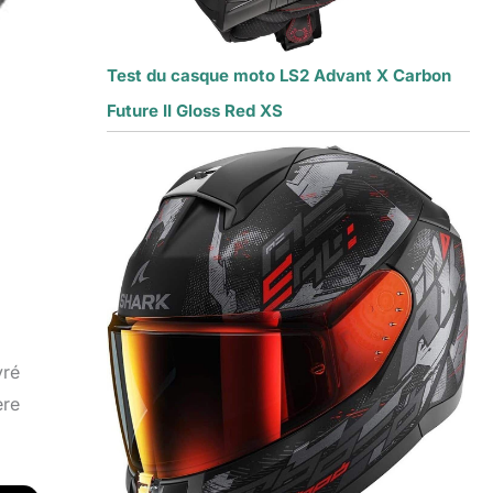
Test du casque moto LS2 Advant X Carbon
Future II Gloss Red XS
vré
ère