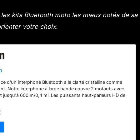
les kits Bluetooth moto les mieux notés de sa
rienter votre choix.
o
nce d'un interphone Bluetooth à la clarté cristalline comme
nt. Notre interphone à large bande couvre 2 motards avec
nt jusqu'à 600 m/0,4 mi. Les puissants haut-parleurs HD de
sseur perfectionné et les 3 profils sonores de conception
meront n'importe quel trajet. Étanche : Peu importe ce que
€
subir, votre SPIRIT étanche résistera et vous permettra de
e). Qu'il pleuve, brille, soit dans la boue, la poussière ou la
our logicielles over-the-air: Gardez toujours votre appareil à
cation Cardo Connect. Téléchargez les mises à jour logicielles