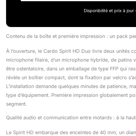
en direct dès q
RDS pour la sél
Disponibilité et prix à jou
ville ou au milie
Contenu de la boîte et première impression : un pack p
À l’ouverture, le Cardo Spirit HD Duo livre deux unité
microphone filaire, d’un microphone hybride, de patins v
être ostentatoire, dans un emballage de type FFP qui rassu
révèle un boîtier compact, dont la fixation par velcro s
L’installation demande quelques minutes de patience, ma
type d’équipement. Première impression globalement pos
segment.
Qualité audio et communication entre motards : à la haut
Le Spirit HD embarque des enceintes de 40 mm, un dia