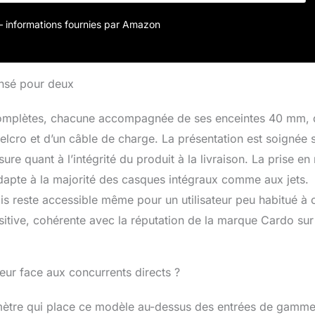
u'une nouvelle version est disponible. Radio FM intégrée avec
ection automatique du signal le plus fort, que vous soyez en
r – informations fournies par Amazon
u de nulle part.
ensé pour deux
s complètes, chacune accompagnée de ses enceintes 40 mm, 
elcro et d’un câble de charge. La présentation est soignée 
re quant à l’intégrité du produit à la livraison. La prise en
’adapte à la majorité des casques intégraux comme aux jets.
is reste accessible même pour un utilisateur peu habitué à 
itive, cohérente avec la réputation de la marque Cardo sur
eur face aux concurrents directs ?
mètre qui place ce modèle au-dessus des entrées de gamm