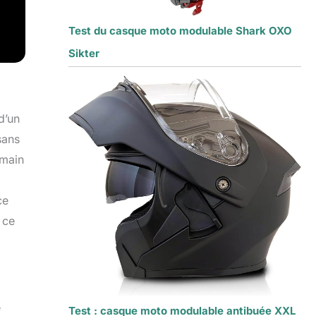
Test du casque moto modulable Shark OXO
Sikter
d’un
sans
 main
ce
 ce
e
Test : casque moto modulable antibuée XXL