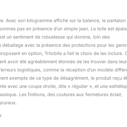
rotection maximale contre les chocs. Les cyclistes trouveront
ition correcte des genouillères grâce au système Velcro réglable
ntérieur des poches des genoux. Les jeans Parado sont composés
lle. Avec son kilogramme affiché sur la balance, le pantalon
mposants haut de gamme. Les fermetures éclair métalliques
 d'aramide Kevlar originales de DuPont sont des éléments
sommes pas en présence d’un simple jean. La toile est épais
s jeans de moto. Lorsque vous roulez pendant les chaudes
’est un sentiment de robustesse qui domine, loin des
s grandes poches de ventilation sur les cuisses seront utiles car
 déballage avec la présence des protections pour les geno
ntrer l'air frais là où vous en avez besoin. La ceinture surélevée à
 une partie inférieure de votre dos. Les jeans Parado sont des
oposent en option, Trilobite a fait le choix de les inclure. 
m de haute technologie destinés aux cavaliers exigeants qui
lent avoir été agréablement étonnés de les trouver dans leur
ut niveau de protection et un confort inégalé.
 d’erreurs logistiques, comme la réception d’un modèle différ
ment exempte de ce type de désagrément, le produit reçu é
e avec une coupe droite, dite « régulier », et une esthétiq
ssique. Les finitions, des coutures aux fermetures éclair,
goureux.
e