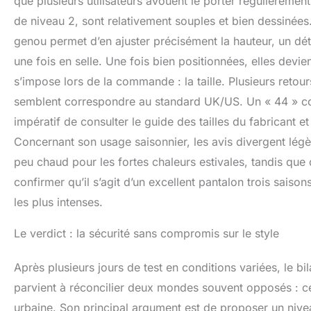
que plusieurs utilisateurs avouent le porter régulièreme
de niveau 2, sont relativement souples et bien dessinées
genou permet d’en ajuster précisément la hauteur, un dét
une fois en selle. Une fois bien positionnées, elles dev
s’impose lors de la commande : la taille. Plusieurs retou
semblent correspondre au standard UK/US. Un « 44 » com
impératif de consulter le guide des tailles du fabricant
Concernant son usage saisonnier, les avis divergent légèr
peu chaud pour les fortes chaleurs estivales, tandis que d
confirmer qu’il s’agit d’un excellent pantalon trois saiso
les plus intenses.
Le verdict : la sécurité sans compromis sur le style
Après plusieurs jours de test en conditions variées, le bil
parvient à réconcilier deux mondes souvent opposés : ce
urbaine. Son principal argument est de proposer un niveau