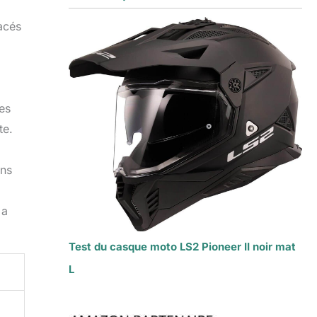
acés
es
te.
ans
 a
Test du casque moto LS2 Pioneer II noir mat
L