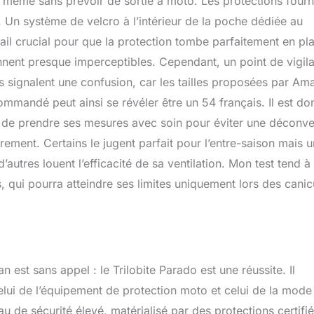
nt même sans prévoir de sortie à moto. Les protections fourn
. Un système de velcro à l’intérieur de la poche dédiée au
ail crucial pour que la protection tombe parfaitement en pl
iennent presque imperceptibles. Cependant, un point de vigil
rs signalent une confusion, car les tailles proposées par A
mandé peut ainsi se révéler être un 54 français. Il est do
 et de prendre ses mesures avec soin pour éviter une déconv
ement. Certains le jugent parfait pour l’entre-saison mais u
’autres louent l’efficacité de sa ventilation. Mon test tend à
ns, qui pourra atteindre ses limites uniquement lors des canic
an est sans appel : le Trilobite Parado est une réussite. Il
lui de l’équipement de protection moto et celui de la mode
 de sécurité élevé, matérialisé par des protections certifi