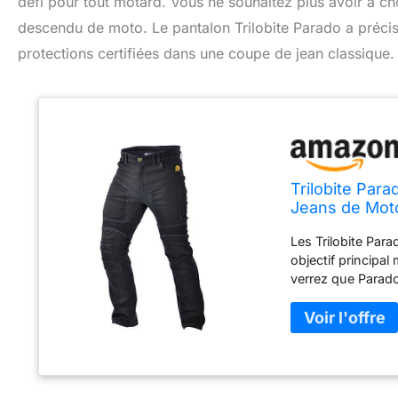
défi pour tout motard. Vous ne souhaitez plus avoir à choi
descendu de moto. Le pantalon Trilobite Parado a préci
protections certifiées dans une coupe de jean classique.
Trilobite Par
Jeans de Moto
Hanches, Noir
Les Trilobite Para
objectif principal
verrez que Parado 
conduite inégalé.
pierre, mais éga
niveau de l'entrej
l'abrasion grâce 
Kevlar protégera 
protections amov