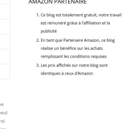
pe
peut
rai