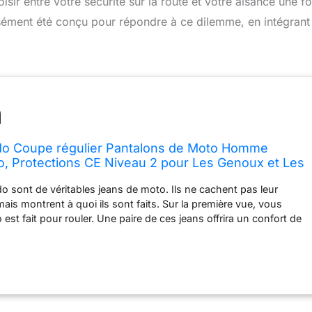
sir entre votre sécurité sur la route et votre aisance une fo
sément été conçu pour répondre à ce dilemme, en intégrant
ado Coupe régulier Pantalons de Moto Homme
, Protections CE Niveau 2 pour Les Genoux et Les
, Long, 30
do sont de véritables jeans de moto. Ils ne cachent pas leur
 mais montrent à quoi ils sont faits. Sur la première vue, vous
est fait pour rouler. Une paire de ces jeans offrira un confort de
 Ce n'est pas seulement grâce au denim élastique délavé à la
lement aux panneaux extensibles de forme ergonomique au
ambe, des genoux et de l'arrière de la taille. La résistance à
à la technologie progressive DuPont et aux fibres d'aramide en
votre peau en cas de frottement lors d'un accident. Des
ibles CE niveau 2 au niveau des genoux et des hanches