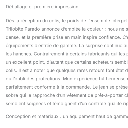
garantiront une p
Déballage et première impression
facilement la pos
en hauteur à l'i
Dès la réception du colis, le poids de l’ensemble interpe
uniquement de co
YKK et les fibres
Trilobite Parado annonce d’emblée la couleur : nous ne 
essentiels de ce
dense, et la première prise en main inspire confiance. C
journées d'été, le
équipements d’entrée de gamme. La surprise continue au
elles laisseront e
l'arrière couvrira
les hanches. Contrairement à certains fabricants qui les pr
pantalons en deni
un excellent point, d’autant que certains acheteurs semb
recherchent un ha
colis. Il est à noter que quelques rares retours font état
ou l’oubli des protections. Mon expérience fut heureuse
parfaitement conforme à la commande. Le jean se présent
sobre qui le rapproche d’un vêtement de prêt-à-porter cla
semblent soignées et témoignent d’un contrôle qualité ri
Conception et matériaux : un équipement haut de gamm