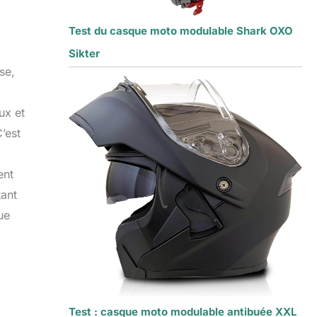
Test du casque moto modulable Shark OXO
Sikter
se,
ux et
C’est
ent
tant
ue
Test : casque moto modulable antibuée XXL