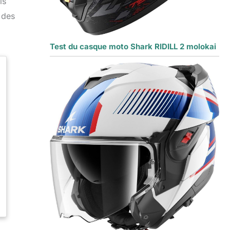
is
 des
Test du casque moto Shark RIDILL 2 molokai