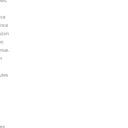
ies,
ace
ance
mazon
nc
enue.
n
ules
ées