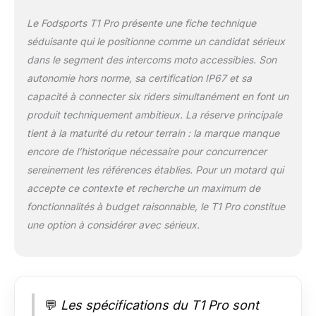
équipé de haut-
parleurs Hi-Fi de 40
Le Fodsports T1 Pro présente une fiche technique
mm offrant un son
séduisante qui le positionne comme un candidat sérieux
clair, détaillé et une
dans le segment des intercoms moto accessibles. Son
excellente
dynamique, pour une
autonomie hors norme, sa certification IP67 et sa
expérience d'écoute
capacité à connecter six riders simultanément en font un
immersive même
produit techniquement ambitieux. La réserve principale
dans des conditions
tient à la maturité du retour terrain : la marque manque
de conduite
encore de l’historique nécessaire pour concurrencer
complexes. Grâce à
sa membrane
sereinement les références établies. Pour un motard qui
acoustique de haute
accepte ce contexte et recherche un maximum de
qualité et à son profil
fonctionnalités à budget raisonnable, le T1 Pro constitue
ultra-fin de
une option à considérer avec sérieux.
seulement 9 mm, le
haut-parleur s'intègre
ergonomiquement à
l'intérieur du casque,
épousant sa forme
intérieure et réduisant
💬
Les spécifications du T1 Pro sont
ainsi la pression