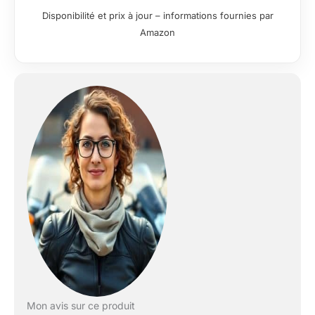
Bluetooth Qualcomm
Disponibilité et prix à jour – informations fournies par
5.4, offrant un signal
Amazon
plus stable, une
portée accrue et une
latence réduite. Il
permet à jusqu'à 6
motards de
communiquer
clairement entre eux
ou d'écouter de la
musique
simultanément, sur
une distance
maximale de 2000
mètres (la distance
maximale entre deux
motards étant de
1000 mètres) Haut-
parleurs stéréo Hi-Fi :
le kit mains-libres T1
Pro pour casque est
Mon avis sur ce produit