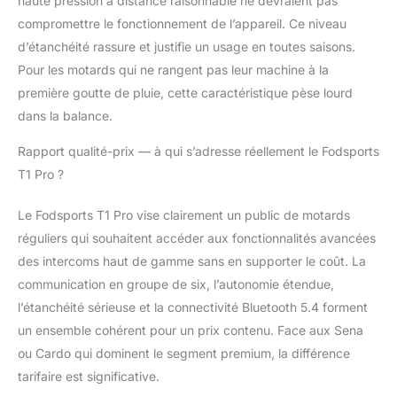
haute pression à distance raisonnable ne devraient pas
look cool, minimaliste
compromettre le fonctionnement de l’appareil. Ce niveau
ou urbain, ces
d’étanchéité rassure et justifie un usage en toutes saisons.
autocollants vous
permettent de
Pour les motards qui ne rangent pas leur machine à la
personnaliser
première goutte de pluie, cette caractéristique pèse lourd
entièrement votre
dans la balance.
appareil Assistant vocal
et affichage de l'état de
Rapport qualité-prix — à qui s’adresse réellement le Fodsports
la batterie : Il vous suffit
T1 Pro ?
d'un simple clic pour
activer la fonction
assistant vocal, vous
Le Fodsports T1 Pro vise clairement un public de motards
permettant ainsi de
réguliers qui souhaitent accéder aux fonctionnalités avancées
contrôler facilement
des intercoms haut de gamme sans en supporter le coût. La
votre smartphone, la
communication en groupe de six, l’autonomie étendue,
lecture musicale et la
l’étanchéité sérieuse et la connectivité Bluetooth 5.4 forment
navigation à l'aide de
commandes vocales. À
un ensemble cohérent pour un prix contenu. Face aux Sena
chaque mise sous
ou Cardo qui dominent le segment premium, la différence
tension, le système
tarifaire est significative.
annonce