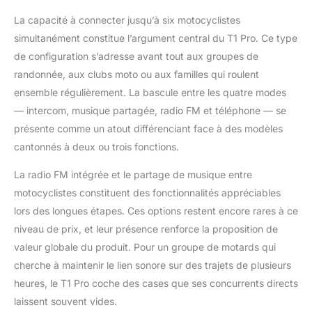
seulement 9 mm, le
haut-parleur s'intègre
La capacité à connecter jusqu’à six motocyclistes
ergonomiquement à
simultanément constitue l’argument central du T1 Pro. Ce type
l'intérieur du casque,
de configuration s’adresse avant tout aux groupes de
épousant sa forme
randonnée, aux clubs moto ou aux familles qui roulent
intérieure et réduisant
ainsi la pression
ensemble régulièrement. La bascule entre les quatre modes
exercée sur les oreilles
— intercom, musique partagée, radio FM et téléphone — se
Quatre modes,
présente comme un atout différenciant face à des modèles
changement en un clic
cantonnés à deux ou trois fonctions.
: Le casque intercom
moto T1 Pro permet,
La radio FM intégrée et le partage de musique entre
d'un simple appui, de
motocyclistes constituent des fonctionnalités appréciables
basculer entre quatre
modes de
lors des longues étapes. Ces options restent encore rares à ce
fonctionnement :
niveau de prix, et leur présence renforce la proposition de
intercom de groupe,
valeur globale du produit. Pour un groupe de motards qui
intercom deux
cherche à maintenir le lien sonore sur des trajets de plusieurs
personnes, appairage
universel et partage de
heures, le T1 Pro coche des cases que ses concurrents directs
musique. Veuillez
laissent souvent vides.
utiliser le mode