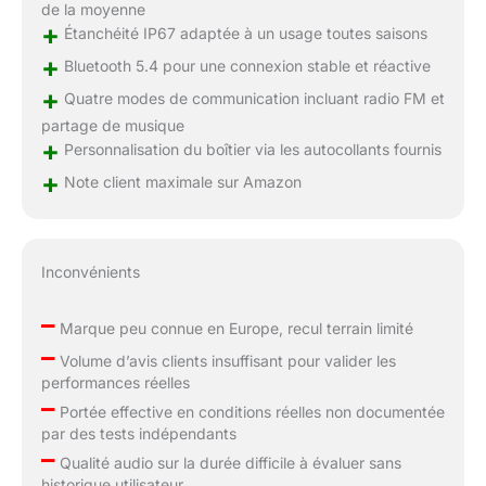
de la moyenne
jusqu'à 25 heures
+
Étanchéité IP67 adaptée à un usage toutes saisons
d'utilisation continue,
vous permettant de
+
Bluetooth 5.4 pour une connexion stable et réactive
profiter de longs trajets
+
Quatre modes de communication incluant radio FM et
sans interruption
partage de musique
+
Personnalisation du boîtier via les autocollants fournis
+
Note client maximale sur Amazon
Inconvénients
–
Marque peu connue en Europe, recul terrain limité
–
Volume d’avis clients insuffisant pour valider les
performances réelles
–
Portée effective en conditions réelles non documentée
par des tests indépendants
–
Qualité audio sur la durée difficile à évaluer sans
historique utilisateur