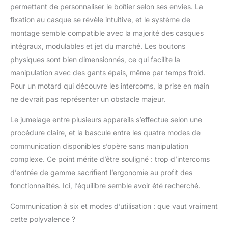
distance maximale de
permettant de personnaliser le boîtier selon ses envies. La
2000 mètres (la
fixation au casque se révèle intuitive, et le système de
distance maximale
montage semble compatible avec la majorité des casques
entre deux motards
intégraux, modulables et jet du marché. Les boutons
étant de 1000 mètres)
Haut-parleurs stéréo
physiques sont bien dimensionnés, ce qui facilite la
Hi-Fi : le kit mains-
manipulation avec des gants épais, même par temps froid.
libres T1 Pro pour
Pour un motard qui découvre les intercoms, la prise en main
casque est équipé de
ne devrait pas représenter un obstacle majeur.
haut-parleurs Hi-Fi de
40 mm offrant un son
Le jumelage entre plusieurs appareils s’effectue selon une
clair, détaillé et une
procédure claire, et la bascule entre les quatre modes de
excellente dynamique,
pour une expérience
communication disponibles s’opère sans manipulation
d'écoute immersive
complexe. Ce point mérite d’être souligné : trop d’intercoms
même dans des
d’entrée de gamme sacrifient l’ergonomie au profit des
conditions de conduite
fonctionnalités. Ici, l’équilibre semble avoir été recherché.
complexes. Grâce à sa
membrane acoustique
Communication à six et modes d’utilisation : que vaut vraiment
de haute qualité et à
cette polyvalence ?
son profil ultra-fin de