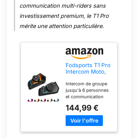
communication multi-riders sans
investissement premium, le T1 Pro
mérite une attention particulière.
Fodsports T1 Pro
Intercom Moto,
jusqu'à 6
Intercom de groupe
Motards,
jusqu'à 6 personnes
Bascule Entre 4
et communication
Modes
jusqu'à 2000 m : le
144,99 €
système de
communication pour
motard T1 Pro est
équipé de la toute
dernière puce