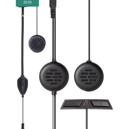
2025
s'affiche également
en pourcentage sur
votre smartphone
Conception
ergonomique et
intuitive : Le T1 PRO
intercom moto est
équipé d'une
fonction de coupure
du micro, vous
permettant de
désactiver celui-ci
pendant une
communication
intercom ou un appel
téléphonique afin de
préserver votre
intimité. Une fonction
radio FM intégrée
vous offre la
possibilité d'écouter