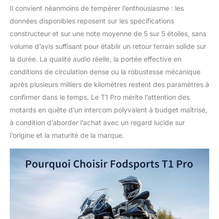
automatiquement le
Il convient néanmoins de tempérer l’enthousiasme : les
niveau de charge
données disponibles reposent sur les spécifications
actuel, et la capacité
restante de la batterie
constructeur et sur une note moyenne de 5 sur 5 étoiles, sans
s'affiche également en
volume d’avis suffisant pour établir un retour terrain solide sur
pourcentage sur votre
la durée. La qualité audio réelle, la portée effective en
smartphone
conditions de circulation dense ou la robustesse mécanique
Conception
ergonomique et
après plusieurs milliers de kilomètres restent des paramètres à
intuitive : Le T1 PRO
confirmer dans le temps. Le T1 Pro mérite l’attention des
intercom moto est
motards en quête d’un intercom polyvalent à budget maîtrisé,
équipé d'une fonction
à condition d’aborder l’achat avec un regard lucide sur
de coupure du micro,
l’origine et la maturité de la marque.
vous permettant de
désactiver celui-ci
pendant une
communication
intercom ou un appel
téléphonique afin de
préserver votre intimité.
Une fonction radio FM
intégrée vous offre la