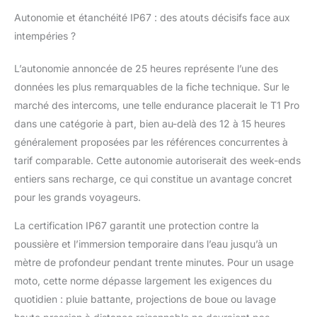
intercom deux
Autonomie et étanchéité IP67 : des atouts décisifs face aux
personnes lorsque
intempéries ?
vous connectez deux
appareils identiques. Le
L’autonomie annoncée de 25 heures représente l’une des
mode d'appairage
données les plus remarquables de la fiche technique. Sur le
universel est destiné à
la connexion avec des
marché des intercoms, une telle endurance placerait le T1 Pro
dispositifs intercom de
dans une catégorie à part, bien au-delà des 12 à 15 heures
marques ou de
généralement proposées par les références concurrentes à
modèles différents 5
tarif comparable. Cette autonomie autoriserait des week-ends
autocollants
interchangeables –
entiers sans recharge, ce qui constitue un avantage concret
changez votre style :
pour les grands voyageurs.
Le produit inclut cinq
autocollants uniques,
La certification IP67 garantit une protection contre la
facilement
poussière et l’immersion temporaire dans l’eau jusqu’à un
interchangeables, pour
mètre de profondeur pendant trente minutes. Pour un usage
s'adapter aux goûts et
aux styles de conduite
moto, cette norme dépasse largement les exigences du
variés des utilisateurs.
quotidien : pluie battante, projections de boue ou lavage
Que vous préfériez un