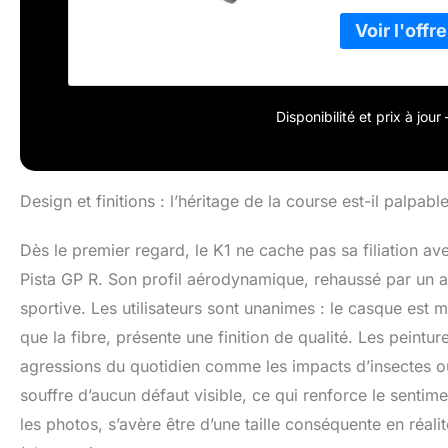
Disponibilité et prix à jou
Design et finitions : l’héritage de la course est-il palpable
Dès le premier regard, le K1 ne cache pas sa filiation 
Pista GP R. Son profil aérodynamique, rehaussé par un ai
sportive. Les utilisateurs sont unanimes : le casque est
que la fibre, présente une finition de qualité. Les peintur
agressions du quotidien comme les impacts d’insectes ou 
souffre d’aucun défaut visible, ce qui renforce le sentime
les photos, s’avère être d’une taille conséquente en réalit