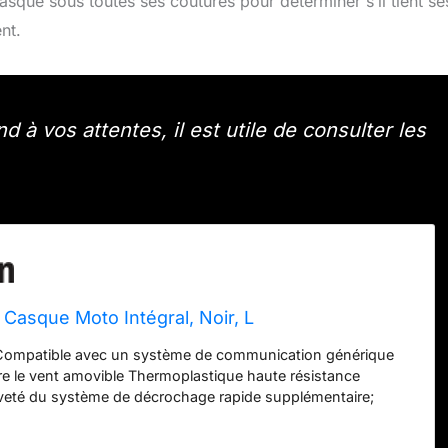
sque sous toutes ses coutures pour déterminer s’il tient se
nt.
à vos attentes, il est utile de consulter les
 Casque Moto Intégral, Noir, L
é Compatible avec un système de communication générique
re le vent amovible Thermoplastique haute résistance
eté du système de décrochage rapide supplémentaire;
prêt à l’emploi