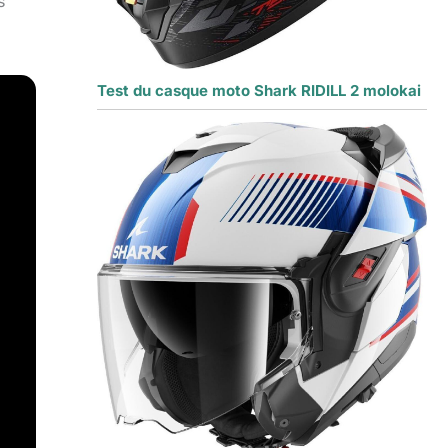
s
Test du casque moto Shark RIDILL 2 molokai