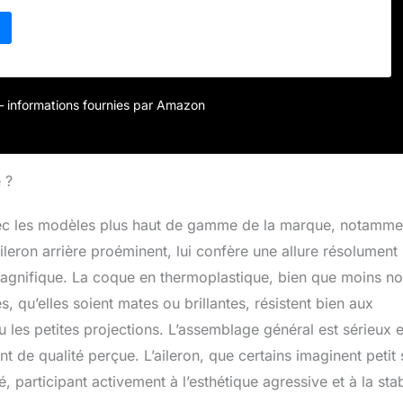
r – informations fournies par Amazon
 ?
avec les modèles plus haut de gamme de la marque, notamme
leron arrière proéminent, lui confère une allure résolument
 magnifique. La coque en thermoplastique, bien que moins n
es, qu’elles soient mates ou brillantes, résistent bien aux
les petites projections. L’assemblage général est sérieux e
nt de qualité perçue. L’aileron, que certains imaginent petit 
é, participant activement à l’esthétique agressive et à la stab