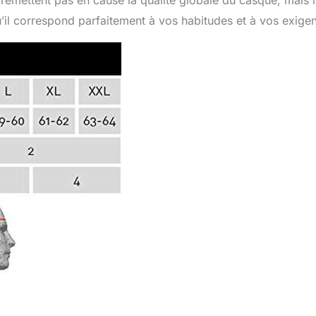
 remettent pas en cause la qualité globale du casque, mais i
u’il correspond parfaitement à vos habitudes et à vos exige