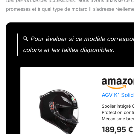
des performances accessibles
. Nous avons analysé ce ca
promesses et à quel type de motard il s’adresse réelleme
🔍
Pour évaluer si ce modèle correspond 
coloris et les tailles disponibles.
AGV K1 Solid
Spoiler intégr
Protection cont
Mécanisme brev
système Pinlock 
189,95 €