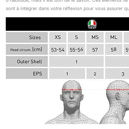
d’habitude, mais il est bon de le savoir. Ces éléments ne
sont à intégrer dans votre réflexion pour vous assurer q