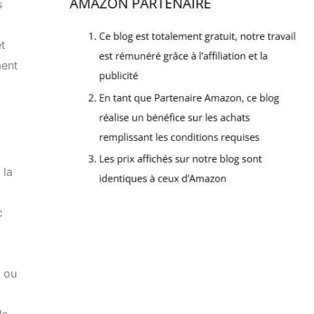
s
t
ment
 la
c
e ou