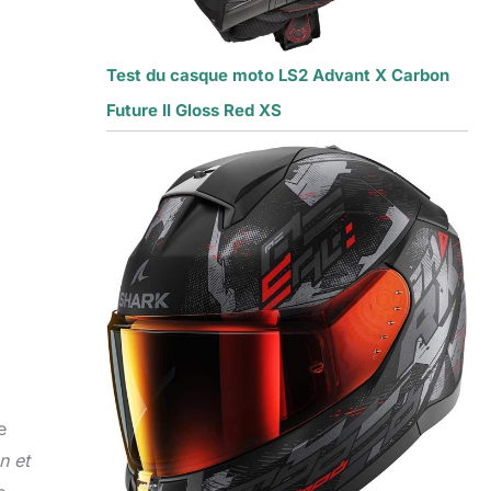
Test du casque moto LS2 Advant X Carbon
Future II Gloss Red XS
e
n et