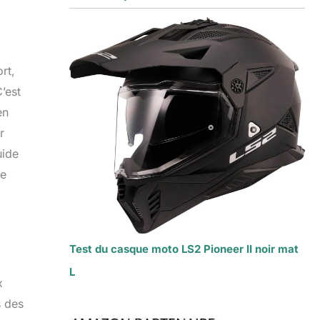
rt,
’est
en
r
uide
re
Test du casque moto LS2 Pioneer II noir mat
L
x
s des