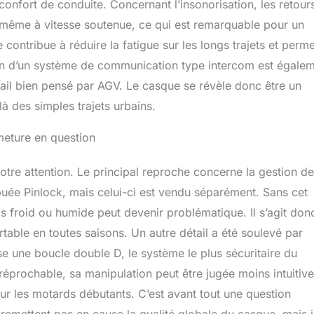
confort de conduite. Concernant l’insonorisation, les retour
s, même à vitesse soutenue, ce qui est remarquable pour un
ontribue à réduire la fatigue sur les longs trajets et perme
ion d’un système de communication type intercom est égale
étail bien pensé par AGV. Le casque se révèle donc être un
 des simples trajets urbains.
rmeture en question
votre attention. Le principal reproche concerne la gestion de
-buée Pinlock, mais celui-ci est vendu séparément. Sans cet
s froid ou humide peut devenir problématique. Il s’agit don
rtable en toutes saisons. Un autre détail a été soulevé par
lise une boucle double D, le système le plus sécuritaire du
irréprochable, sa manipulation peut être jugée moins intuitiv
ur les motards débutants. C’est avant tout une question