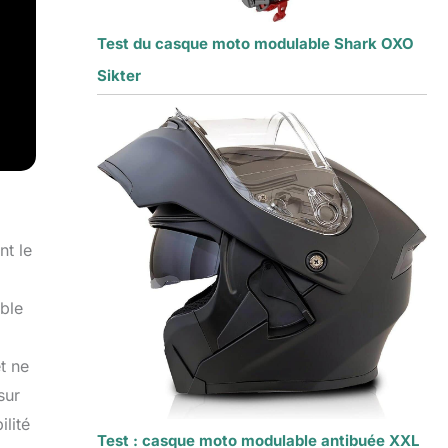
Test du casque moto modulable Shark OXO
Sikter
nt le
oble
t ne
sur
ilité
Test : casque moto modulable antibuée XXL