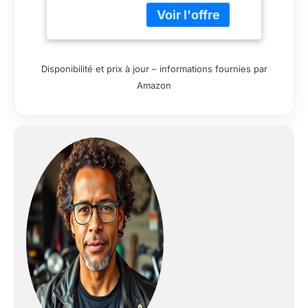
offrant haute
résistance face à la
pénétration / EPS
Multi-densité pour
une absorption des
Disponibilité et prix à jour – informations fournies par
chocs optimisée /
Amazon
Fermeture de la
jugulaire par boucle
micrométrique
MODULARITE :
Système Auto-up et
Auto-down
permettant le
déverrouillage
simultané de l’écran
et de la mentonnière
lors du passage
d’intégral à jet /
Ouverture de la
mentonnière à 90°
par simple pression
sur le loquet sous la