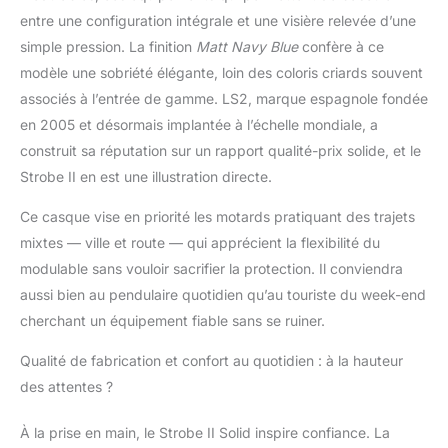
jet / Ouverture de la
entre une configuration intégrale et une visière relevée d’une
mentonnière à 90° par
simple pression. La finition
Matt Navy Blue
confère à ce
simple pression sur le
modèle une sobriété élégante, loin des coloris criards souvent
loquet sous la
associés à l’entrée de gamme. LS2, marque espagnole fondée
mentonnière VISIERE :
Visière antirayures
en 2005 et désormais implantée à l’échelle mondiale, a
prête pour le système
construit sa réputation sur un rapport qualité-prix solide, et le
antibuée Pinlock 70
Strobe II en est une illustration directe.
MaxVision / Ecran
solaire interne
Ce casque vise en priorité les motards pratiquant des trajets
rétractable DIVERS :
mixtes — ville et route — qui apprécient la flexibilité du
Double aération
modulable sans vouloir sacrifier la protection. Il conviendra
mentionnière et
supérieure +
aussi bien au pendulaire quotidien qu’au touriste du week-end
Extracteurs / Intérieur
cherchant un équipement fiable sans se ruiner.
entièrement
démontable et lavable,
Qualité de fabrication et confort au quotidien : à la hauteur
en tissu
des attentes ?
hypoallergénique et
respirant Homologué
À la prise en main, le Strobe II Solid inspire confiance. La
norme ECE 22.06