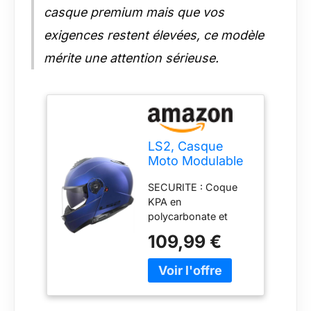
casque premium mais que vos
exigences restent élevées, ce modèle
mérite une attention sérieuse.
LS2, Casque
Moto Modulable
Strobe II Solid
SECURITE : Coque
Matt Navy Blue,
KPA en
L
polycarbonate et
composites
109,99 €
thermoplastiques
offrant haute
résistance face à la
pénétration / EPS
Multi-densité pour