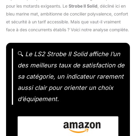
pour les motards exigeants. Le
Strobe II Solid
, décliné ici en
bleu marine mat, ambitionne de concilier polyvalence, confort
et sécurité à un tarif accessible. Mais que vaut-il vraiment
face à des concurrents établis ? Voici notre analyse complète.
🔍
Le LS2 Strobe II Solid affiche l’un
des meilleurs taux de satisfaction de
sa catégorie, un indicateur rarement
aussi clair pour orienter un choix
d’équipement.