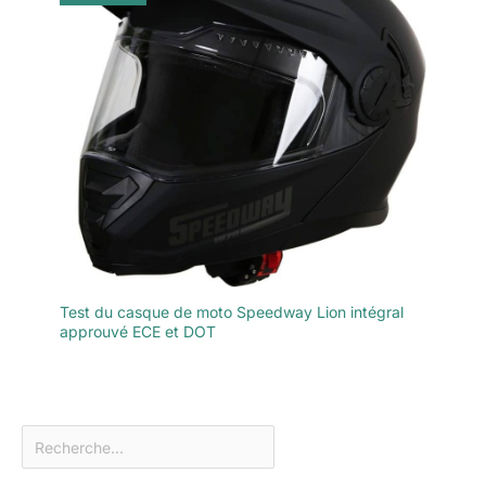
Test du casque de moto Speedway Lion intégral
approuvé ECE et DOT