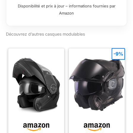
une absorption des
Disponibilité et prix à jour – informations fournies par
chocs optimisée /
Amazon
Fermeture de la
jugulaire par boucle
micrométrique
Découvrez d’autres casques modulables
MODULARITE :
Système Auto-up et
Auto-down
permettant le
-9%
déverrouillage
simultané de l’écran
et de la mentonnière
lors du passage
d’intégral à jet /
Ouverture de la
mentonnière à 90°
par simple pression
sur le loquet sous la
mentonnière VISIERE
: Visière antirayures
prête pour le système