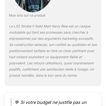
mentonnière VISIERE
: Visière antirayures
prête pour le système
Mon avis sur ce produit
antibuée Pinlock 70
MaxVision / Ecran
Le LS2 Strobe II Solid Matt Navy Blue est un casque
solaire interne
modulable qui tient ses promesses sans chercher à
rétractable DIVERS :
impressionner par des arguments marketing excessifs.
Double aération
mentionnière et
Sa construction sérieuse, son confort au quotidien et son
supérieure +
positionnement tarifaire en font un choix pertinent pour
Extracteurs / Intérieur
tout motard souhaitant un équipement fiable et
entièrement
polyvalent. Les retours utilisateurs, quasi unanimement
démontable et
positifs, confirment une satisfaction réelle à l’usage. Un
lavable, en tissu
hypoallergénique et
produit honnête, dans le bon sens du terme.
respirant Homologué
norme ECE 22.06
💬
Si votre budget ne justifie pas un