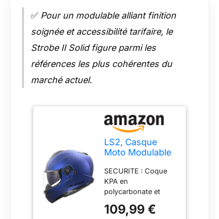
✅
Pour un modulable alliant finition
soignée et accessibilité tarifaire, le
Strobe II Solid figure parmi les
références les plus cohérentes du
marché actuel.
LS2, Casque
Moto Modulable
Strobe II Solid
SECURITE : Coque
Matt Navy Blue,
KPA en
L
polycarbonate et
composites
109,99 €
thermoplastiques