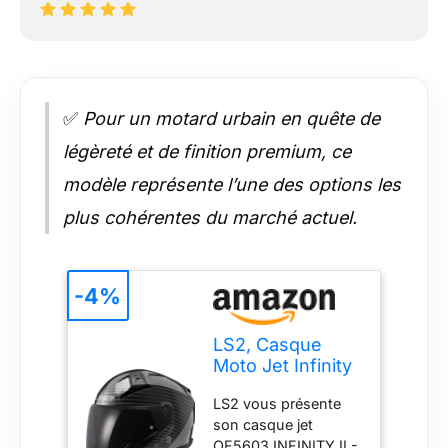
✅
Pour un motard urbain en quête de
légèreté et de finition premium, ce
modèle représente l’une des options les
plus cohérentes du marché actuel.
-4%
LS2, Casque
Moto Jet Infinity
II Carbon Gloss
LS2 vous présente
Carbon, M
son casque jet
OF5603 INFINITY II -