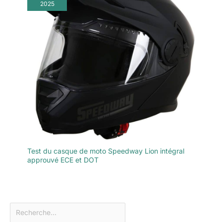
2025
Test du casque de moto Speedway Lion intégral
approuvé ECE et DOT