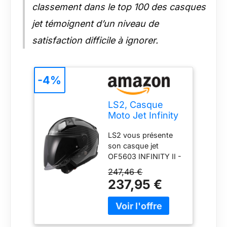
classement dans le top 100 des casques
jet témoignent d’un niveau de
satisfaction difficile à ignorer.
-4%
LS2, Casque
Moto Jet Infinity
II Carbon Gloss
LS2 vous présente
Carbon, M
son casque jet
OF5603 INFINITY II -
CARBON : Sécurité :
247,46 €
En fibres de carbone
237,95 €
reconnues pour sa
résistance et sa
légèreté pour un
poids de 1300g