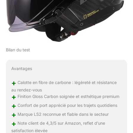
Bilan du test
Avantages
+
Calotte en fibre de carbone : légèreté et résistance
au rendez-vous
+
Finition Gloss Carbon soignée et esthétique premium
+
Confort de port apprécié pour les trajets quotidiens
+
Marque LS2 reconnue et fiable dans le secteur
+
Note client de 4,3/5 sur Amazon, reflet d’une
satisfaction élevée