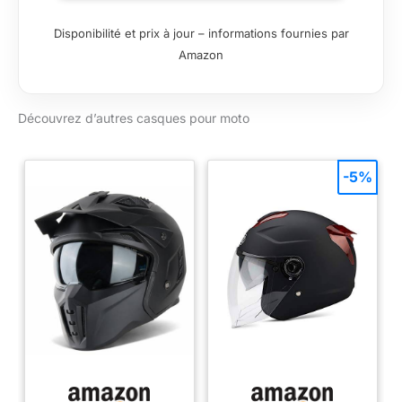
+/-50 EPS Multi-
densité pour une
Disponibilité et prix à jour – informations fournies par
absorption des
Amazon
chocs optimisée
Fermeture de la
jugulaire par boucle
Découvrez d’autres casques pour moto
micrométrique rapide
et efficace
Homologué ECE
22.06
-5%