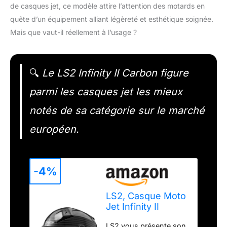
de casques jet, ce modèle attire l’attention des motards en
quête d’un équipement alliant légèreté et esthétique soignée.
Mais que vaut-il réellement à l’usage ?
🔍
Le LS2 Infinity II Carbon figure
parmi les casques jet les mieux
notés de sa catégorie sur le marché
européen.
-4%
LS2, Casque Moto
Jet Infinity II
Carbon Gloss
LS2 vous présente son