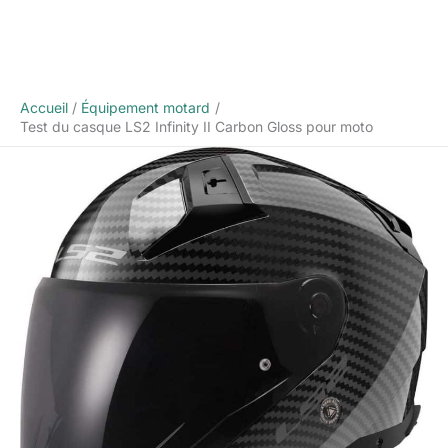
Accueil
Équipement motard
Test du casque LS2 Infinity II Carbon Gloss pour moto