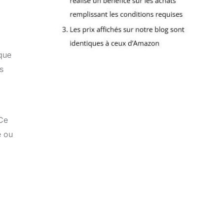
que
s
 Ce
e ou