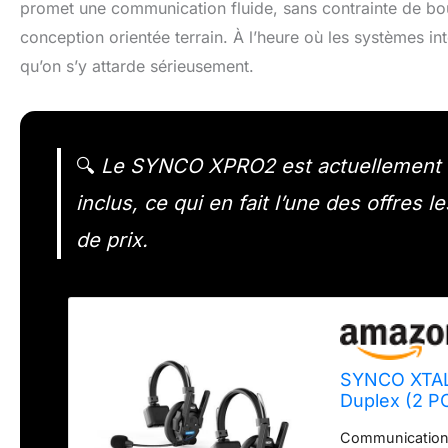
promet une communication fluide, sans contrainte de bo
conception orientée terrain. À l’heure où les systèmes in
qu’on s’y attarde sérieusement.
🔍
Le SYNCO XPRO2 est actuellement d
inclus, ce qui en fait l’une des offres
de prix.
SYNCO XTAL
Duplex (2 P
Communication 