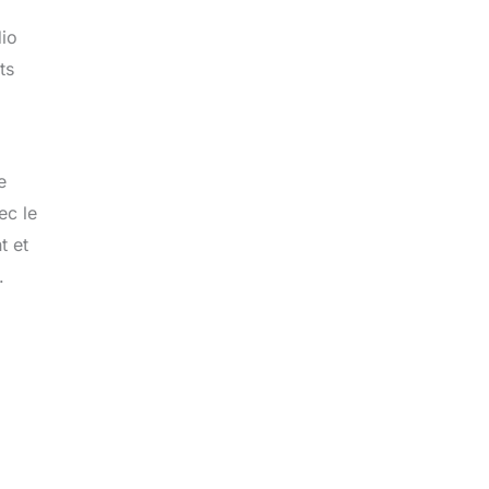
io
ts
e
ec le
t et
.