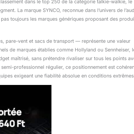
assement dans le top 250 de la catégorie talkie-walkie, le
ment. La marque SYNCO, reconnue dans l’univers de l’aud
nt pas toujours les marques génériques proposant des produi
s, pare-vent et sacs de transport — représente une valeur
nels de marques établies comme Hollyland ou Sennheiser, l
t maîtrisé, sans prétendre rivaliser sur tous les points av
emi-professionnel régulier, ce positionnement est cohéren
ipes exigeant une fiabilité absolue en conditions extrêmes