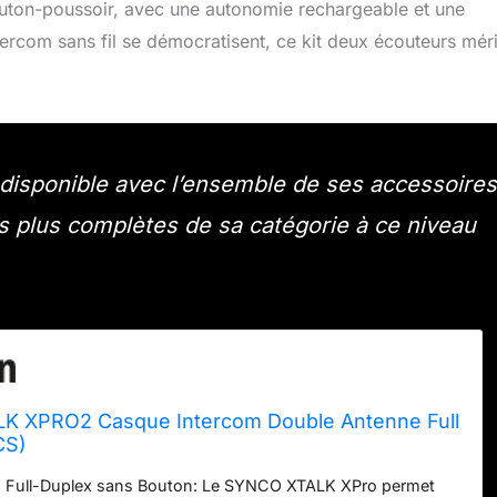
uton-poussoir, avec une autonomie rechargeable et une
tercom sans fil se démocratisent, ce kit deux écouteurs mér
isponible avec l’ensemble de ses accessoires
 les plus complètes de sa catégorie à ce niveau
K XPRO2 Casque Intercom Double Antenne Full
CS)
Full-Duplex sans Bouton: Le SYNCO XTALK XPro permet