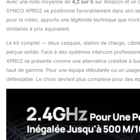
Avec une note moyenne de
4,2 sur 5
sur Amazon et un cl
SYNCO XPRO2 se positionne favorablement dans son seg
pour la vidéo, apporte une légitimité technique que n’o
similaires à prix équivalent.
Le kit complet — deux casques, station de charge, câble
perçue solide. Face à des systèmes intercom profession
XPRO2 se présente comme une alternative crédible à budge
haut de gamme. Pour une équipe débutante ou un usage s
défendable. Le choix devient plus complexe pour des équ