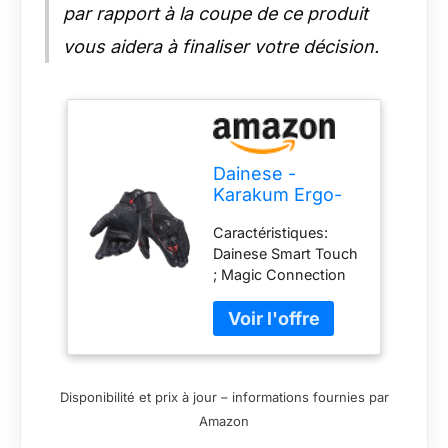
par rapport à la coupe de ce produit
vous aidera à finaliser votre décision.
Dainese -
Karakum Ergo-
Tek Magic
Caractéristiques:
Connection
Dainese Smart Touch
Gloves, Gants
; Magic Connection
Moto Été, Gants
system ; Inserts
Homme Tissu
réfléchissants ;
Ventilé Et
Inserts souples
Extensible,
ERGONOMIE:
Paume Cuir,
Manchette réglable ;
Protège
Disponibilité et prix à jour – informations fournies par
Doigts pré-courbés ;
Jointures,
Amazon
Insert élastique sur
Noir/Noir, L
les doigts pour une