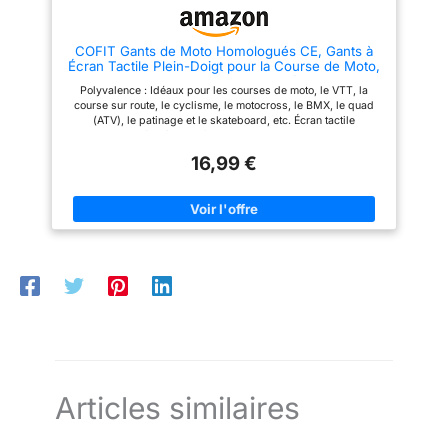
COFIT Gants de Moto Homologués CE, Gants à
Écran Tactile Plein-Doigt pour la Course de Moto,
VTT, Escalade, Chasse, Randonnée et Autres
Polyvalence : Idéaux pour les courses de moto, le VTT, la
Sports de Plein Air - Noir XL
course sur route, le cyclisme, le motocross, le BMX, le quad
(ATV), le patinage et le skateboard, etc. Écran tactile
compatible : Grâce à leurs fibres conductrices sur l'index et le
pouce, ces gants s'utilisent sans les retirer avec tous les
16,99 €
appareils à écran tactile. Adhérence optimisée : Le gel de
silicone antidérapant sur la paume assure une excellente prise
des guidons et une sécurité accrue lors de la conduite.
Protection intégrale : Avec coques aux articulations et paume
rembourrée, ces gants protègent efficacement en course
rapide et en cas de chute. Confort 4 saisons : Leur conception
en polyester respirant assure un excellent apport d'air et un
confort de port continu entre 10 et 35°C. Conseil taille :
Préférez une taille supérieure pour les paumes larges. Entre
deux tailles, optez pour la plus grande.
Articles similaires