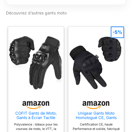
meilleure flexibilité
MATIÈRE
Découvrez d’autres gants moto
PRINCIPALE: Tissu
respirant et
extensible ; paume
-5%
en peau de mouton ;
renforts sur la
paume.
COFIT Gants de Moto,
Unigear Gants Moto
Gants à Écran Tactile
Homologué CE, Gants
Plein-Doigt pour la
Scooter Unisexe Mi
Polyvalence : Idéaux pour les
Certification CE, haute
Course de Moto, VTT,
Saison Ecran Tactile
courses de moto, le VTT, la
Performance et solide, fabriqué
Escalade, Chasse,
Respirable pour Auto