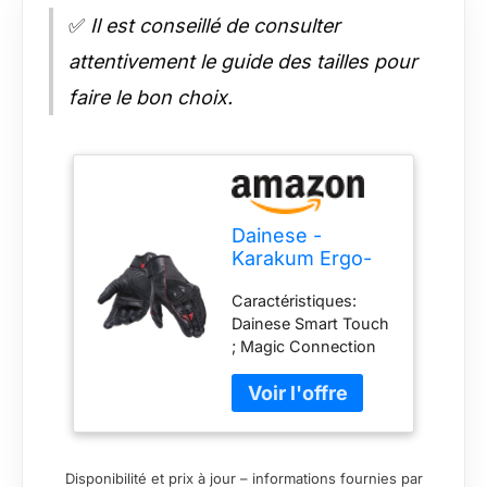
✅
Il est conseillé de consulter
attentivement le guide des tailles pour
faire le bon choix.
Dainese -
Karakum Ergo-
Tek Magic
Caractéristiques:
Connection
Dainese Smart Touch
Gloves, Gants
; Magic Connection
Moto Été, Gants
system ; Inserts
Homme Tissu
réfléchissants ;
Ventilé Et
Inserts souples
Extensible,
ERGONOMIE:
Paume Cuir,
Manchette réglable ;
Protège
Disponibilité et prix à jour – informations fournies par
Doigts pré-courbés ;
Jointures,