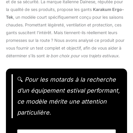
et de sa sécurité. La marque italienne Dainese, réputée pour
la qualité de ses produits, propose les gants
Karakum Ergo-
Tek
, un modèle court spécifiquement conçu pour les saisons
chaudes. Promettant légèreté, ventilation et protection, ces
gants suscitent l’intérêt. Mais tiennent-ils réellement leurs
promesses sur la route ? Nous avons analysé ce produit pour
vous fournir un test complet et objectif, afin de vous aider à
déterminer s’ils sont
le bon choix pour vos trajets estivaux
.
🔍
Pour les motards à la recherche
d’un équipement estival performant,
ce modèle mérite une attention
particulière.