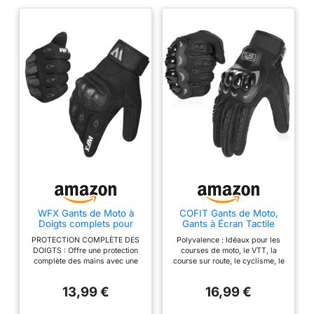
WFX Gants de Moto à
COFIT Gants de Moto,
Doigts complets pour
Gants à Écran Tactile
écran Tactile, Gants de
Plein-Doigt pour la
PROTECTION COMPLÈTE DES
Polyvalence : Idéaux pour les
Protection Respirants
Course de Moto, VTT,
DOIGTS : Offre une protection
courses de moto, le VTT, la
pour l'équitation, la
Escalade, Chasse,
complète des mains avec une
course sur route, le cyclisme, le
Course sur Route,
Randonnée et Autres
conception complète des
motocross, le BMX, le quad
l'escalade, Le Motocross,
Sports de Plein Air - Noir
doigts, protégeant contre les
(ATV), le patinage et le
Le Cyclisme, Le BMX,
L
13,99 €
16,99 €
abrasions, les impacts et les
skateboard, etc. Écran tactile
l'ATV, Le VTT
éléments. Convient pour le
compatible : Grâce à leurs
BMX, le VTT, le VTT, les
fibres conductrices sur l'index