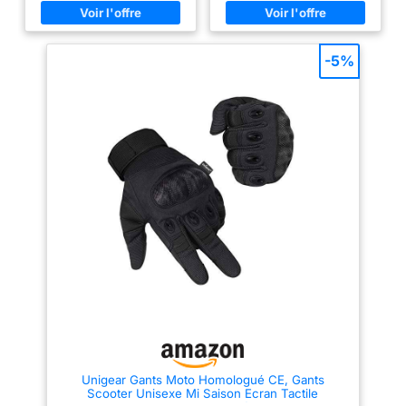
courses sur route, le cyclisme,
et le pouce, ces gants s'utilisent
l'escalade et le motocross,
sans les retirer avec tous les
répondant aux divers besoins
appareils à écran tactile.
des hommes et des femmes.
Adhérence optimisée : Le gel de
-5%
COMPATIBILITÉ AVEC LES
silicone antidérapant sur la
ÉCRAN TACTILE : Restez
paume assure une excellente
connecté lors de vos
prise des guidons et une
déplacements grâce au bout
sécurité accrue lors de la
des doigts compatible avec les
conduite. Protection intégrale :
écrans tactiles, permettant une
Avec coques aux articulations et
utilisation facile des
paume rembourrée, ces gants
smartphones et des appareils
protègent efficacement en
GPS sans retirer les gants.
course rapide et en cas de
FERMETURE DU POIGNET
chute. Confort 4 saisons : Leur
RÉGLABLE : Assure un
conception en polyester
ajustement parfait pour un
respirant assure un excellent
confort maximal, minimisant les
apport d'air et un confort de
distractions et permettant un
port continu entre 10 et 35°C.
ajustement personnalisé. : Le
Conseil taille : Préférez une
tissu respirant et évacuant
taille supérieure pour les
l'humidité garde les mains au
paumes larges. Entre deux
frais et au sec, assurant le
tailles, optez pour la plus
confort lors des sorties dans
grande.
diverses conditions
météorologiques.
CONSTRUCTION DURABLE:
Construit à partir de matériaux
Unigear Gants Moto Homologué CE, Gants
durables pour résister aux
Scooter Unisexe Mi Saison Ecran Tactile
rigueurs de la conduite en moto,