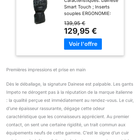
Caractéristiques: Dainese
en Cuir, Protège
Smart Touch ; Inserts
Jointures en TPU,
souples ERGONOMIE:
Gants De Moto pour
Poignet réglable ; Insert
Hommes, Noir/Noir,
139,95 €
élastique sur le pouce
M
129,95 €
extérieur ; Inserts
élastiques ; Doigts pré-
courbés ; Bande
antidérapante MATIÈRE
PRINCIPALE: Peau de
mouton PERFORMANCE
Premières impressions et prise en main
CHOC: Gants certifiés
selon CE - Cat. II - EN
Dès le déballage, la signature Dainese est palpable. Les gants
13594/2015 cat. II niveau
Impeto ne dérogent pas à la réputation de la marque italienne
1 ; Inserts en
polyuréthane sur les
: la qualité perçue est immédiatement au rendez-vous. Le cuir,
articulations ; Paume en
d’une épaisseur rassurante, dégage cette odeur
cuir de mouton renforcé
caractéristique que les connaisseurs apprécient. Au premier
contact, on sent une certaine rigidité, un trait commun aux
équipements neufs de cette gamme. C’est le signe d’un cuir