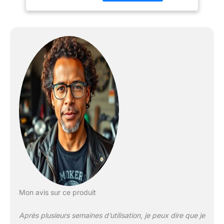
antidérapante MATIÈRE
PRINCIPALE: Peau de
mouton PERFORMANCE
CHOC: Gants certifiés
selon CE - Cat. II - EN
13594/2015 cat. II niveau
1 ; Inserts en
polyuréthane sur les
articulations ; Paume en
cuir de mouton renforcé
Mon avis sur ce produit
Après plusieurs semaines d’utilisation, je peux dire que je