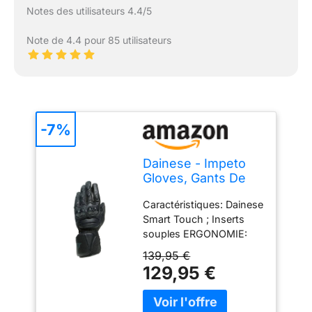
Notes des utilisateurs 4.4/5
Note de 4.4 pour 85 utilisateurs
-7%
Dainese - Impeto
Gloves, Gants De
Moto Longs, Gants
Caractéristiques: Dainese
en Cuir, Protège
Smart Touch ; Inserts
Jointures en TPU,
souples ERGONOMIE:
Gants De Moto pour
Poignet réglable ; Insert
Hommes, Noir/Noir,
139,95 €
élastique sur le pouce
M
129,95 €
extérieur ; Inserts
élastiques ; Doigts pré-
courbés ; Bande