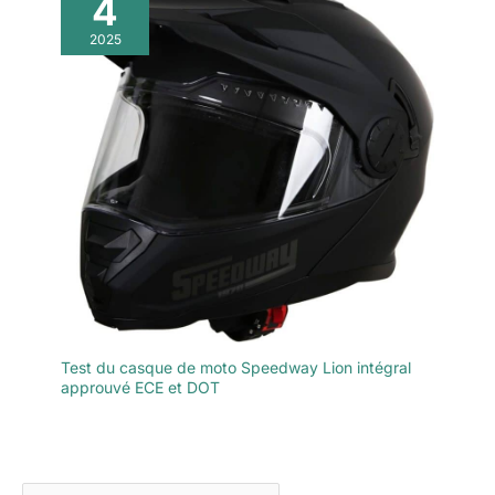
4
2025
Test du casque de moto Speedway Lion intégral
approuvé ECE et DOT