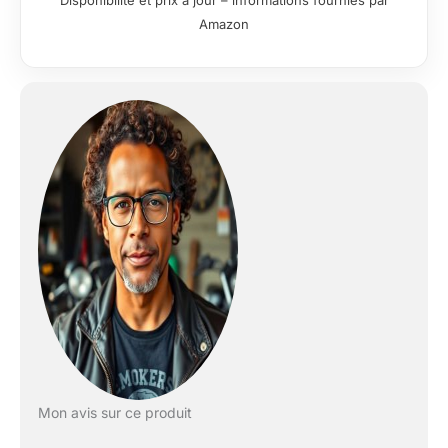
Disponibilité et prix à jour – informations fournies par
powerful/remote
Amazon
connectivity:Supports
chained
connections,up to six
riders intercom at the
same time,Support
good intercom at
speeds up to 120 km /
h (75 mph),and keeps
1200 m intercom
range,great for large
team riding Plus de
plaisir musical:Avec
l'annulation de l'écho
DSP et la technologie
de suppression du
bruit, les appels sont
clairs;Partage de la
musique,Deux
intercoms Bluetooth à
Mon avis sur ce produit
l'avant et à l'arrière,