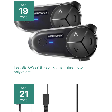
pour parler en temps réel. Il
Sep
vous permet de partager votre
19
bonheur avec vos amis lors de
vos déplacements en voiture,
2025
moto, ski, parachutisme et
autres activités.
Test BETOWEY BT-S5 : kit main libre moto
polyvalent
Sep
21
2025