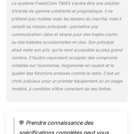
vous pouvez partager
Le système FreedConn TMAX s’avère être une solution
la musique ensemble
d’entrée de gamme cohérente et pragmatique. Il ne
Plus excellente
prétend pas rivaliser avec les leaders du marché, mais il
résistance à l'eau: :
étanche IP65 pour une
remplit sa mission principale : permettre une
utilisation par tous les
communication claire et simple pour des trajets courts
temps, design convivial
ou des balades occasionnelles en duo. Son principal
et durable avec
atout reste son prix, qui le rend accessible au plus grand
fonction étanche à l'eau
nombre. Il faudra cependant accepter des compromis
et au soleil, facile à
connecter et à installer,
notables sur l’autonomie, l’ergonomie en roulant et la
s'adapte à toutes
qualité des fonctions annexes comme la radio. C’est un
sortes de conditions
choix judicieux pour un premier équipement ou un usage
météorologiques
modéré, à condition d’être conscient de ses limites.
Connectez n'importe
quel casque Bluetooth:
Peut connecter un
interphone non TMAX:
Quelle que soit la
marque de casque
💬
Prendre connaissance des
Bluetooth que vos
spécifications complètes peut vous
coéquipiers utilisent,