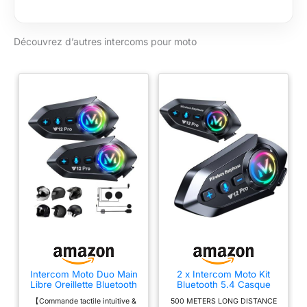
chained
connections,up to six
Découvrez d’autres intercoms pour moto
riders intercom at the
same time,Support
good intercom at
speeds up to 120 km /
h (75 mph),and keeps
1200 m intercom
range,great for large
team riding Plus de
plaisir musical:Avec
l'annulation de l'écho
DSP et la technologie
de suppression du
bruit, les appels sont
clairs;Partage de la
musique,Deux
intercoms Bluetooth à
l'avant et à l'arrière,
Intercom Moto Duo Main
2 x Intercom Moto Kit
Libre Oreillette Bluetooth
Bluetooth 5.4 Casque
vous pouvez partager
Casque Suppression
Moto Double-Puce
la musique ensemble
【Commande tactile intuitive &
500 METERS LONG DISTANCE
Bruit
Audio-Multitâche