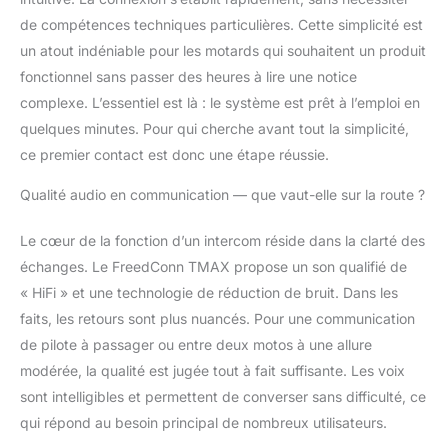
vous pouvez partager
la musique ensemble
de compétences techniques particulières. Cette simplicité est
Plus excellente
un atout indéniable pour les motards qui souhaitent un produit
résistance à l'eau: :
fonctionnel sans passer des heures à lire une notice
étanche IP65 pour une
complexe. L’essentiel est là : le système est prêt à l’emploi en
utilisation par tous les
temps, design convivial
quelques minutes. Pour qui cherche avant tout la simplicité,
et durable avec
ce premier contact est donc une étape réussie.
fonction étanche à l'eau
et au soleil, facile à
Qualité audio en communication — que vaut-elle sur la route ?
connecter et à installer,
s'adapte à toutes
Le cœur de la fonction d’un intercom réside dans la clarté des
sortes de conditions
échanges. Le FreedConn TMAX propose un son qualifié de
météorologiques
« HiFi » et une technologie de réduction de bruit. Dans les
Connectez n'importe
quel casque Bluetooth:
faits, les retours sont plus nuancés. Pour une communication
Peut connecter un
de pilote à passager ou entre deux motos à une allure
interphone non TMAX:
modérée, la qualité est jugée tout à fait suffisante. Les voix
Quelle que soit la
sont intelligibles et permettent de converser sans difficulté, ce
marque de casque
Bluetooth que vos
qui répond au besoin principal de nombreux utilisateurs.
coéquipiers utilisent,