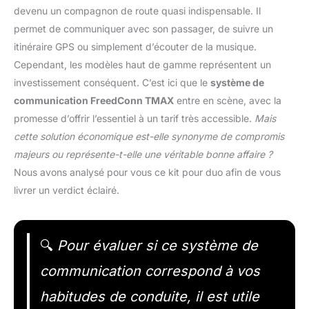
devenu un compagnon de route quasi indispensable. Il
permet de communiquer avec son passager, de suivre un
itinéraire GPS ou simplement d’écouter de la musique.
Cependant, les modèles haut de gamme représentent un
investissement conséquent. C’est ici que le
système de
communication FreedConn TMAX
entre en scène, avec la
promesse d’offrir l’essentiel à un tarif très accessible.
Mais
cette solution économique est-elle synonyme de compromis
majeurs ou représente-t-elle une véritable bonne affaire ?
Nous avons analysé pour vous ce kit pour duo afin de vous
livrer un verdict éclairé.
🔍
Pour évaluer si ce système de
communication correspond à vos
habitudes de conduite, il est utile