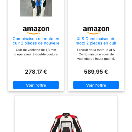
Combinaison de moto en
XLS Combinaison de
cuir 2 pièces de nouvelle
moto 2 pièces en cuir
conception multicolore.
Noir/rouge/jaune fluo
Cuir de vachette de 1,3 mm
Produit de la marque XLS
(Noir & Rouge, XL)
d’épaisseur à double couture
Combinaison en cuir de
vachette de haute qualité.
Protections CE au niveau des
épaules, des coudes et des
278,17 €
589,95 €
genoux Coupe idéale. Produit
de qualité supérieure