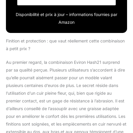
Disponibilité et prix à jour – informations fournies par
Amazon
Finition et protection : que vaut réellement cette combinaison
à petit prix ?
Au premier regard, la combinaison Eviron Hash21 surprend
par sa qualité perçue. Plusieurs utilisateurs s’accordent à dire
qu’elle pourrait aisément passer pour un modèle valant
plusieurs centaines d’euros de plus. Le secret réside dans
l’utilisation d’un cuir pleine fleur, qui, bien que rigide au
premier contact, est un gage de résistance à l’abrasion. Il est
d’ailleurs conseillé de l’assouplir avec une graisse adaptée
pour en améliorer le confort dès les premières utilisations. Les
finitions sont soignées, et les empiècements en cuir nervuré et
extensible au dos, aux bras et aux genoux témoignent d’une