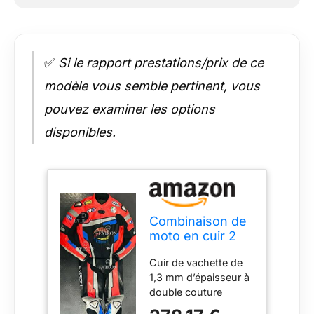
✅
Si le rapport prestations/prix de ce
modèle vous semble pertinent, vous
pouvez examiner les options
disponibles.
Combinaison de
moto en cuir 2
pièces de
Cuir de vachette de
nouvelle
1,3 mm d’épaisseur à
conception
double couture
multicolore. (Noir
& Rouge, XL)