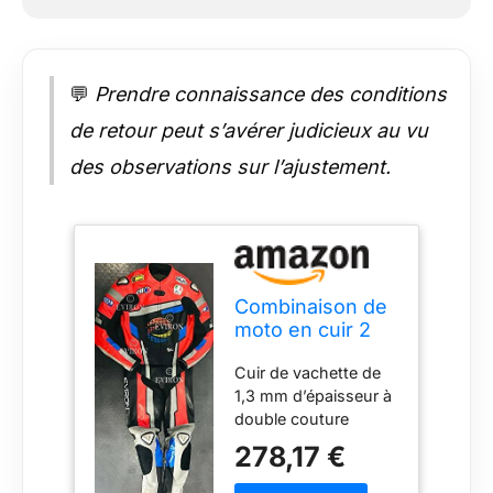
💬
Prendre connaissance des conditions
de retour peut s’avérer judicieux au vu
des observations sur l’ajustement.
Combinaison de
moto en cuir 2
pièces de
Cuir de vachette de
nouvelle
1,3 mm d’épaisseur à
conception
double couture
multicolore. (Noir
& Rouge, XL)
278,17 €