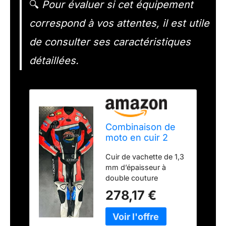
🔍
Pour évaluer si cet équipement
correspond à vos attentes, il est utile
de consulter ses caractéristiques
détaillées.
Combinaison de
moto en cuir 2
pièces de
Cuir de vachette de 1,3
nouvelle
mm d’épaisseur à
conception
double couture
multicolore. (Noir
& Rouge, XL)
278,17 €