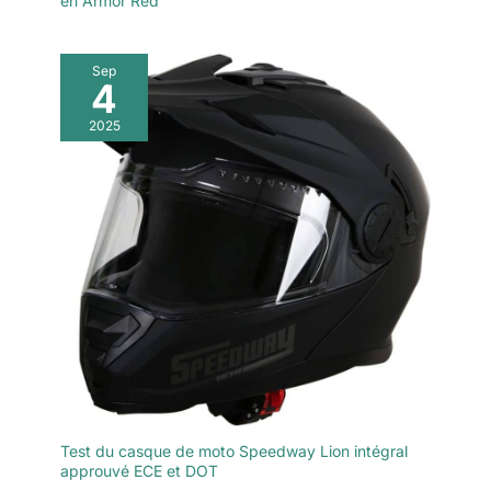
en Armor Red
Sep
4
2025
Test du casque de moto Speedway Lion intégral
approuvé ECE et DOT