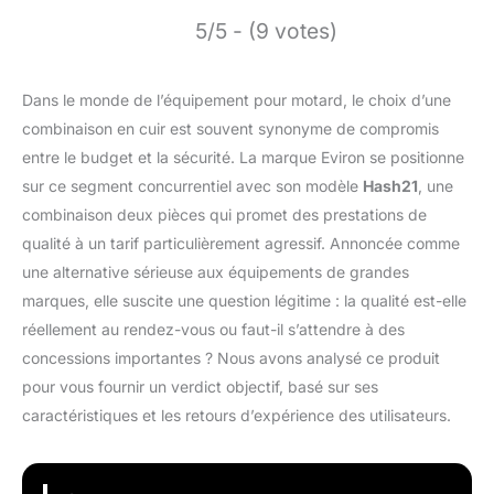
5/5 - (9 votes)
Dans le monde de l’équipement pour motard, le choix d’une
combinaison en cuir est souvent synonyme de compromis
entre le budget et la sécurité. La marque Eviron se positionne
sur ce segment concurrentiel avec son modèle
Hash21
, une
combinaison deux pièces qui promet des prestations de
qualité à un tarif particulièrement agressif. Annoncée comme
une alternative sérieuse aux équipements de grandes
marques, elle suscite une question légitime : la qualité est-elle
réellement au rendez-vous ou faut-il s’attendre à des
concessions importantes ? Nous avons analysé ce produit
pour vous fournir un verdict objectif, basé sur ses
caractéristiques et les retours d’expérience des utilisateurs.