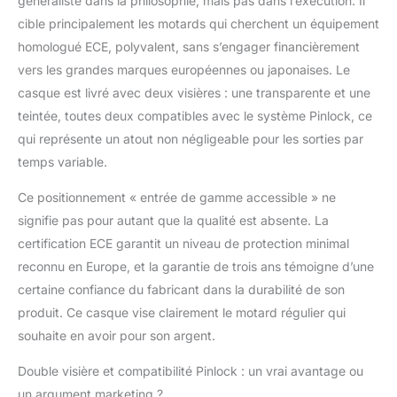
généraliste dans la philosophie, mais pas dans l’exécution. Il
solide. Doublure
cible principalement les motards qui cherchent un équipement
intérieure amovible,
homologué ECE, polyvalent, sans s’engager financièrement
remplaçable et lavable
vers les grandes marques européennes ou japonaises. Le
avec technologie
Comtex, plus douce,
casque est livré avec deux visières : une transparente et une
plus confortable et
teintée, toutes deux compatibles avec le système Pinlock, ce
avec un meilleur
qui représente un atout non négligeable pour les sorties par
ajustement. Le casque
temps variable.
complet est livré avec 2
visières (visière
Ce positionnement « entrée de gamme accessible » ne
transparente et visière
signifie pas pour autant que la qualité est absente. La
miroir), toutes deux
compatibles avec Pin-
certification ECE garantit un niveau de protection minimal
lock anti-buée (non
reconnu en Europe, et la garantie de trois ans témoigne d’une
incluse) et 2 ailerons
certaine confiance du fabricant dans la durabilité de son
(aileron teinté noir et
produit. Ce casque vise clairement le motard régulier qui
aileron miroir).
souhaite en avoir pour son argent.
Double visière et compatibilité Pinlock : un vrai avantage ou
un argument marketing ?