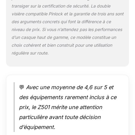
et visière miroir),
transiger sur la certification de sécurité. La double
toutes deux
compatibles avec
visière compatible Pinlock et la garantie de trois ans sont
Pin-lock anti-buée
des arguments concrets qui font la différence à ce
(non incluse) et 2
niveau de prix. Si vous n’attendez pas les performances
ailerons (aileron
d’un casque haut de gamme, ce modèle constitue un
teinté noir et aileron
choix cohérent et bien construit pour une utilisation
miroir).
régulière sur route.
💬
Avec une moyenne de 4,6 sur 5 et
des équipements rarement inclus à ce
prix, le Z501 mérite une attention
particulière avant toute décision
d’équipement.