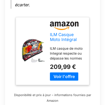
écarter.
ILM Casque
Moto Intégral
pour Homme et
ILM casque de moto
Femme-Casque
Integral respecte ou
de Moto avec 2
dépasse les normes
Visières
de sécurité ECE
Compatible avec
209,99 €
22.06 et FMVSS-218,
Pinlock
DOT. Le verrou de
Transparent et
visière maintient la
Teinté-Casque
visière extérieure
de Motocross
fermement attachée
Street Bike
au casque lors de la
Modèle ECE
Disponibilité et prix à jour – informations fournies par
conduite à grande
Z501,Armor
Amazon
vitesse, garantissant
Red,L