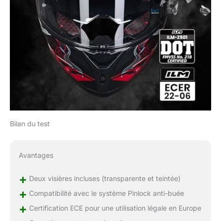
Bilan du test
Avantages
+
Deux visières incluses (transparente et teintée)
+
Compatibilité avec le système Pinlock anti-buée
+
Certification ECE pour une utilisation légale en Europe