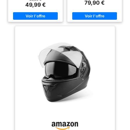
XS-XXL - Noir Mat
79,90 €
22.06. Le label ECE garantit que
protection avec une coque
49,99 €
Pin-lock anti-buée
le pilote peut porter ce casque
extérieure robuste en ABS et
(non incluse) et 2
intégral dans toute l'Europe.
une coque intérieure en EPS
Robuste et Durable - Le
absorbant les chocs. Design
ailerons (aileron
matériau EPS monobloc est très
polyvalent avec visière anti-
teinté noir et aileron
solide, ce qui lui confère une
rayures intégrée et visière
excellente absorption des
solaire : Profitez d’un champ de
miroir).
chocs et une résistance aux
vision clair grâce à la visière
chutes, réduisant efficacement
anti-rayures et protégez vos
la force de l'impact et vous
yeux de la lumière directe du
offrant la sécurité la plus fiable.
soleil avec la pratique visière
Léger et Confortable - Le
solaire intégrée. Optimisé pour
casque est très léger et peut
un confort maximal : Avec un
être facilement ajusté à votre
poids de seulement 1600
tête. Il est facile à porter et ne
grammes et un rembourrage
fatigue pas votre cou ou votre
intérieur lavable, le casque
tête. Respirant - Les trous
offre non seulement une
d'aération sur le dessus et
protection, mais aussi un
autour de la bouche permettent
confort de port agréable.
à l'air de circuler et de vous
Système de libération rapide
garder au frais lorsque vous
innovant et préparation
roulez. Il peut également être
Bluetooth : Le système de
fermé à tout moment pour
changement rapide permet de
réduire la résistance au vent et
remplacer facilement la visière,
le bruit de la route. Doublure
tandis que l’encoche intégrée
Lavable - Le rembourrage
offre de l’espace pour un
intérieur est amovible et
système de communication
lavable. Vous pouvez donc
Bluetooth. Extras bien pensés
nettoyer la doublure
pour des besoins individuels :
régulièrement pour la garder
De l'encoche pour les branches