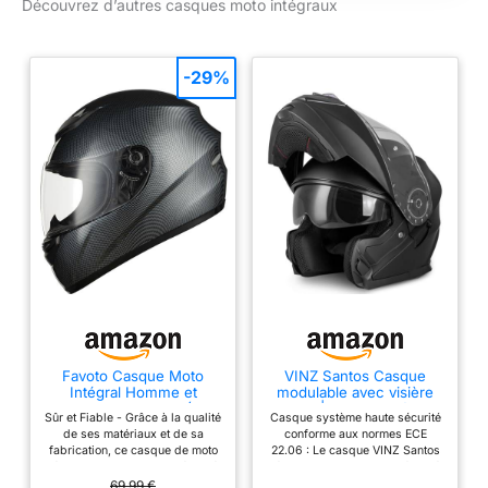
Découvrez d’autres casques moto intégraux
le casque de moto
pour une ventilation
optimale, une boucle
à dégagement rapide
-29%
et une boucle en
métal offrent une
protection solide.
Doublure intérieure
amovible,
remplaçable et
lavable avec
technologie Comtex,
plus douce, plus
confortable et avec
un meilleur
ajustement. Le
casque complet est
Favoto Casque Moto
VINZ Santos Casque
Intégral Homme et
modulable avec visière
livré avec 2 visières
Femme, Carbone L (59-
Solaire | Homologué ECE
(visière transparente
Sûr et Fiable - Grâce à la qualité
Casque système haute sécurité
60cm)
22.06 & Compatible
de ses matériaux et de sa
conforme aux normes ECE
et visière miroir),
PINLOCK | Casque de
fabrication, ce casque de moto
22.06 : Le casque VINZ Santos
Moto intégral | Casque
toutes deux
répond aux normes de sécurité
répond aux normes de sécurité
Moto modulable | Tailles
européennes strictes: ECE
les plus strictes et offre une
compatibles avec
69,99 €