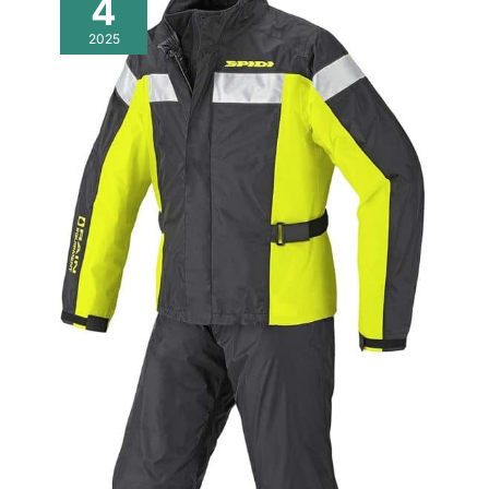
4
extrêmement solide et protecteur, l’ABS est un matériau doté
d’une très longue durée de vie. Vous pourrez ainsi profiter de
2025
votre casque pendant de nombreuses années. Un autre
avantage non négligeable est que l’ABS confère au casque un
look élégant et moderne. DIFFÉRENTES TAILLES ET COULEURS
– Ce casque convient aux hommes et aux femmes et est
disponible en plusieurs tailles. Vous pouvez déterminer votre
taille en mesurant le tour de votre tête au niveau du front. Le
VINZ Kennet est disponible dans les tailles suivantes (en cm) :
XS (53-54), S (55-56), M (57-58), L (59-60), XL (60-61) et XXL
(61). La taille du casque se détermine facilement en mesurant
le périmètre crânien juste au-dessus des sourcils. Ce modèle
est disponible en plusieurs couleurs.