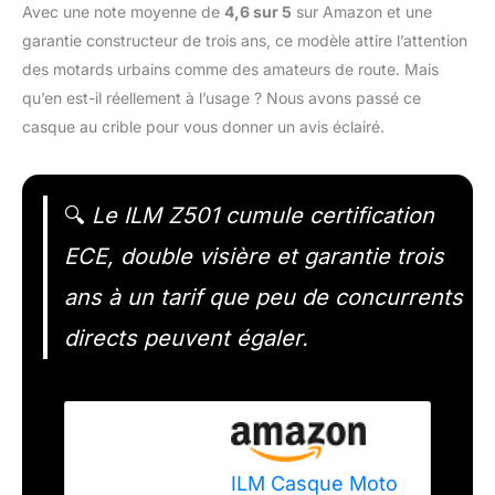
Avec une note moyenne de
4,6 sur 5
sur Amazon et une
garantie constructeur de trois ans, ce modèle attire l’attention
des motards urbains comme des amateurs de route. Mais
qu’en est-il réellement à l’usage ? Nous avons passé ce
casque au crible pour vous donner un avis éclairé.
🔍
Le ILM Z501 cumule certification
ECE, double visière et garantie trois
ans à un tarif que peu de concurrents
directs peuvent égaler.
ILM Casque Moto