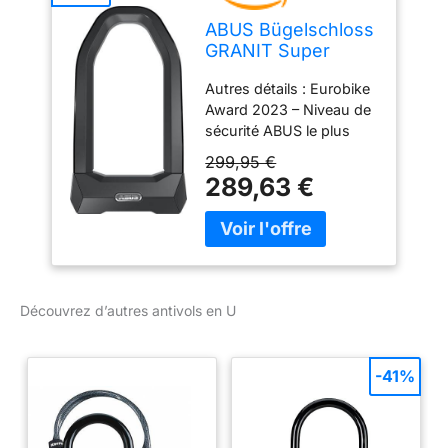
ABUS Bügelschloss
GRANIT Super
Extreme
Autres détails : Eurobike
2500/165HB230 +
Award 2023 – Niveau de
USH2500
sécurité ABUS le plus
élevé 15 pour antivol de
299,95 €
vélo – Revêtement en
289,63 €
plastique pour protéger
contre les rayures Sûr et
robuste : l'acier trempé
spécial et le double
verrouillage de l'anse
carrée de 20 mm
Découvrez d’autres antivols en U
d'épaisseur dans le
corps de la serrure
assurent une sécurité
-41%
supplémentaire
Résistance polyvalente :
la technologie ABUS
Power Cell protège