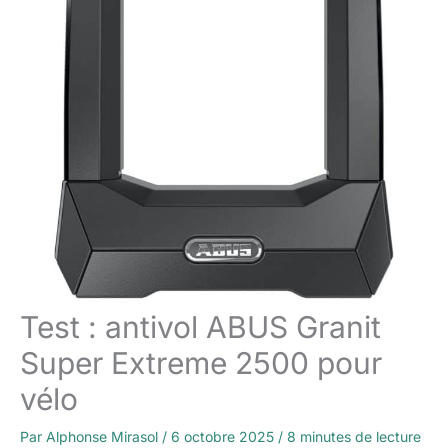
Test : antivol ABUS Granit
Super Extreme 2500 pour
vélo
Par
Alphonse Mirasol
/
6 octobre 2025
/
8 minutes de lecture