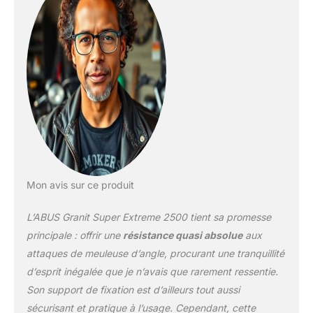
supplémentaire
Résistance polyvalente :
la technologie ABUS
Power Cell protège
contre les chocs et
l'accès – Le cylindre
ABUS XPlus offre une
haute protection contre
les manipulations
Mon avis sur ce produit
L’ABUS Granit Super Extreme 2500 tient sa promesse
principale : offrir une
résistance quasi absolue
aux
attaques de meuleuse d’angle, procurant une tranquillité
d’esprit inégalée que je n’avais que rarement ressentie.
Son support de fixation est d’ailleurs tout aussi
sécurisant et pratique à l’usage. Cependant, cette