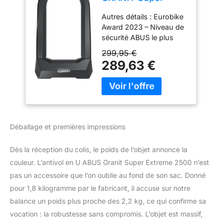
Extreme
Autres détails : Eurobike
2500/165HB230 +
Award 2023 – Niveau de
USH2500
sécurité ABUS le plus
élevé 15 pour antivol de
299,95 €
vélo – Revêtement en
289,63 €
plastique pour protéger
contre les rayures Sûr et
robuste : l'acier trempé
spécial et le double
verrouillage de l'anse
carrée de 20 mm
Déballage et premières impressions
d'épaisseur dans le
corps de la serrure
Dès la réception du colis, le poids de l’objet annonce la
assurent une sécurité
couleur. L’antivol en U ABUS Granit Super Extreme 2500 n’est
supplémentaire
Résistance polyvalente :
pas un accessoire que l’on oublie au fond de son sac. Donné
la technologie ABUS
pour 1,8 kilogramme par le fabricant, il accuse sur notre
Power Cell protège
balance un poids plus proche des 2,2 kg, ce qui confirme sa
contre les chocs et
vocation : la robustesse sans compromis. L’objet est massif,
l'accès – Le cylindre