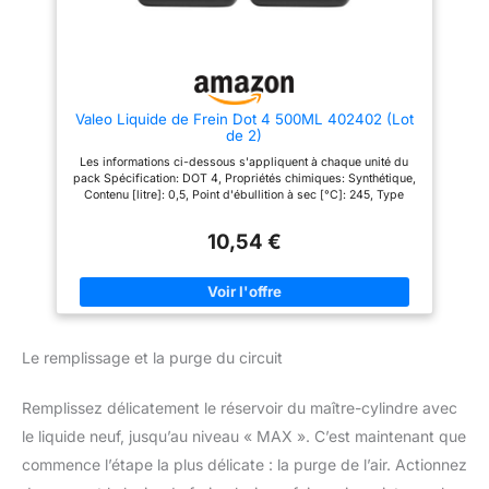
Valeo Liquide de Frein Dot 4 500ML 402402 (Lot
de 2)
Les informations ci-dessous s'appliquent à chaque unité du
pack Spécification: DOT 4, Propriétés chimiques: Synthétique,
Contenu [litre]: 0,5, Point d'ébullition à sec [°C]: 245, Type
d'emballage: Bouteille Compatible: Le Liquide de Frein DOT 4
de VALEO est recommandé pour les véhicules avec ABS et ESP
10,54 €
RÉSISTANCE OPTIMALE À L'ÉBULLITION / VISCOSITÉ
OPTIMALE: valeurs supérieures aux normes Permet de
MAINTENIR DES PERFORMANCES DE FREINAGE A HAUT
NIVEAU tout en PROTEGEANT EFFICACEMENT de la corrosion
Valeo recommande de tester régulièrement la qualité du liquide
de frein de votre voiture et de le remplacer tous les 2 ans ou
30000 kilomètres
Le remplissage et la purge du circuit
Remplissez délicatement le réservoir du maître-cylindre avec
le liquide neuf, jusqu’au niveau « MAX ». C’est maintenant que
commence l’étape la plus délicate : la purge de l’air. Actionnez