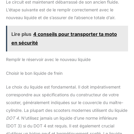
Le circuit est maintenant débarrassé de son ancien fluide.
durable, réutilisable et plus respectueuse de l'environnement.
laboratoire, colles industrielles,
Étanche et anti-âge, la seringue a une durée de vie plus
silicone chauffé, peintures et
L’étape suivante est de le remplir correctement avec le
longue. 【Échelle précise】 Le flacon de la seringue est
encres.
marqué d'échelles claires pour une lecture facile lors du
nouveau liquide et de s’assurer de l’absence totale d’air.
remplissage. Les bouteilles en plastique transparent vous
permettent d'observer plus facilement la quantité de liquide
afin que vous puissiez l'absorber et le transférer avec
Lire plus
4 conseils pour transporter ta moto
précision. 【Conduit en plastique】 Le tube de la seringue
peut être fermement connecté à l'embout de la seringue sans
en sécurité
fuite ; le piston en caoutchouc a une fonction lubrifiante, est
très facile à presser et peut être facilement extrait pour le
nettoyage et le séchage. 【Seringue polyvalente】 Cette
seringue convient au divers réactifs chimiques de laboratoire,
Remplir le réservoir avec le nouveau liquide
colles industrielles, silicone chauffé, peintures et encres.Il peut
également être utilisé sur des animaux blessés.
Choisir le bon liquide de frein
Le choix du liquide est fondamental. Il doit impérativement
correspondre aux spécifications du constructeur de votre
scooter, généralement indiquées sur le couvercle du maître-
cylindre. La plupart des scooters modernes utilisent du liquide
DOT 4
. N’utilisez jamais un liquide d’une norme inférieure
(DOT 3) si du DOT 4 est requis. Il est également crucial
d’utiliser un bidon neuf et hermétiquement scellé. Le liquide