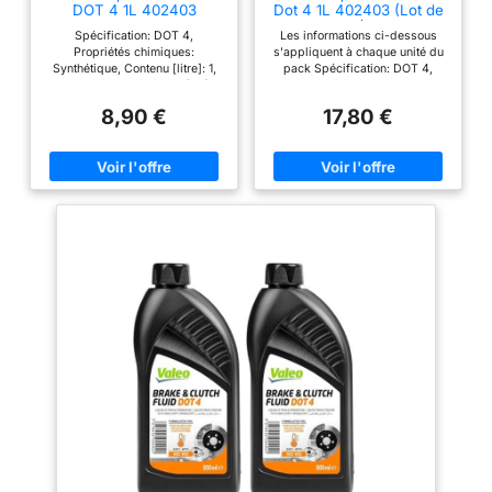
DOT 4 1L 402403
Dot 4 1L 402403 (Lot de
2)
Spécification: DOT 4,
Les informations ci-dessous
Propriétés chimiques:
s'appliquent à chaque unité du
Synthétique, Contenu [litre]: 1,
pack Spécification: DOT 4,
Point d'ébullition à sec [°C]:
Propriétés chimiques:
245, Type d'emballage:
Synthétique, Contenu [litre]: 1,
8,90 €
17,80 €
Bouteille Compatible: Le
Point d'ébullition à sec [°C]:
Liquide de Frein DOT 4 de
245, Type d'emballage:
VALEO est recommandé pour
Bouteille Compatible: Le
les véhicules avec ABS et ESP
Liquide de Frein DOT 4 de
RÉSISTANCE OPTIMALE À
VALEO est recommandé pour
L'ÉBULLITION / VISCOSITÉ
les véhicules avec ABS et ESP
OPTIMALE: valeurs supérieures
RÉSISTANCE OPTIMALE À
aux normes Permet de
L'ÉBULLITION / VISCOSITÉ
MAINTENIR DES
OPTIMALE: valeurs supérieures
PERFORMANCES DE FREINAGE
aux normes Permet de
A HAUT NIVEAU tout en
MAINTENIR DES
PROTEGEANT EFFICACEMENT
PERFORMANCES DE FREINAGE
de la corrosion Valeo
A HAUT NIVEAU tout en
recommande de tester
PROTEGEANT EFFICACEMENT
régulièrement la qualité du
de la corrosion Valeo
liquide de frein de votre voiture
recommande de tester
et de le remplacer tous les 2
régulièrement la qualité du
ans ou 30000 kilomètres
liquide de frein de votre voiture
et de le remplacer tous les 2
ans ou 30000 kilomètres