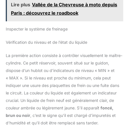
éventail d'applications, notamment les secteurs médical,
Lire plus
Vallée de la Chevreuse à moto depuis
cosmétique et de la manipulation des aliments, garantissant
protection et hygiène.
Paris : découvrez le roadbook
Inspecter le système de freinage
Vérification du niveau et de l’état du liquide
La première action consiste à contrôler visuellement le maître-
cylindre. Ce petit réservoir, souvent situé sur le guidon,
dispose d’un hublot ou d’indicateurs de niveau « MIN » et
« MAX ». Si le niveau est proche du minimum, cela peut
indiquer une usure des plaquettes de frein ou une fuite dans
le circuit. La couleur du liquide est également un indicateur
crucial. Un liquide de frein neuf est généralement clair, de
couleur ambrée ou légèrement jaune. S’il apparaît
foncé,
brun ou noir
, c’est le signe qu’il est chargé d’impuretés et
d’humidité et qu’il doit être remplacé sans tarder.