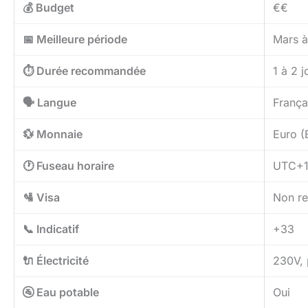
💰 Budget
€€
📅 Meilleure période
Mars 
⏱️ Durée recommandée
1 à 2 j
🗣️ Langue
França
💱 Monnaie
Euro (
🕐 Fuseau horaire
UTC+1
🛂 Visa
Non re
📞 Indicatif
+33
🔌 Électricité
230V, 
🚰 Eau potable
Oui