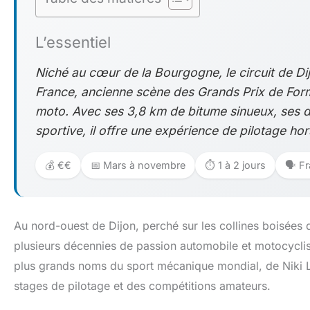
L’essentiel
Niché au cœur de la Bourgogne, le circuit de Dij
France, ancienne scène des Grands Prix de Formu
moto. Avec ses 3,8 km de bitume sinueux, ses 
sportive, il offre une expérience de pilotage 
💰 €€
📅 Mars à novembre
⏱️ 1 à 2 jours
🗣️ F
Au nord-ouest de Dijon, perché sur les collines boisées 
plusieurs décennies de passion automobile et motocyclis
plus grands noms du sport mécanique mondial, de Niki La
stages de pilotage et des compétitions amateurs.