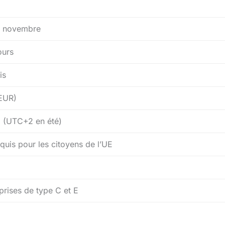
à novembre
ours
is
EUR)
 (UTC+2 en été)
quis pour les citoyens de l’UE
prises de type C et E